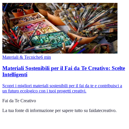
Materiali & Tecniche
6
min
Materiali Sostenibili per il Fai da Te Creativo: Scelte
Intelligenti
Scopri i migliori materiali sostenibili per il fai da te e contribuisci a
un futuro ecologico con i tuoi progetti creativi.
Fai da Te Creativo
La tua fonte di informazione per sapere tutto su
faidatecreativo
.