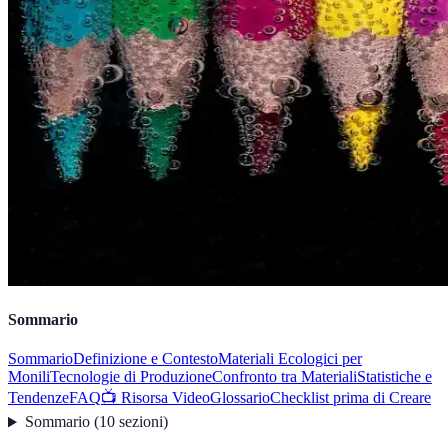
Sommario
Sommario
Definizione e Contesto
Materiali Ecologici per
Monili
Tecnologie di Produzione
Confronto tra Materiali
Statistiche e
Tendenze
FAQ
📺 Risorsa Video
Glossario
Checklist prima di Creare
Sommario
(
10
sezioni
)