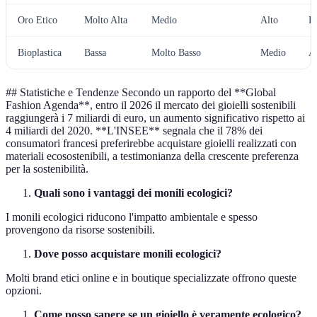
Oro Etico
Molto Alta
Medio
Alto
B
Bioplastica
Bassa
Molto Basso
Medio
A
## Statistiche e Tendenze Secondo un rapporto del **Global
Fashion Agenda**, entro il 2026 il mercato dei gioielli sostenibili
raggiungerà i 7 miliardi di euro, un aumento significativo rispetto ai
4 miliardi del 2020. **L'INSEE** segnala che il 78% dei
consumatori francesi preferirebbe acquistare gioielli realizzati con
materiali ecosostenibili, a testimonianza della crescente preferenza
per la sostenibilità.
Quali sono i vantaggi dei monili ecologici?
I monili ecologici riducono l'impatto ambientale e spesso
provengono da risorse sostenibili.
Dove posso acquistare monili ecologici?
Molti brand etici online e in boutique specializzate offrono queste
opzioni.
Come posso sapere se un gioiello è veramente ecologico?