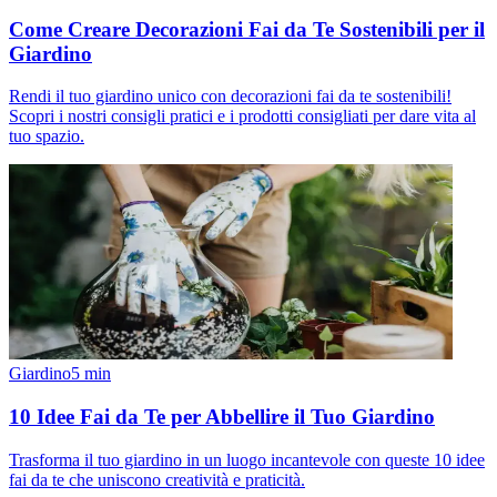
Come Creare Decorazioni Fai da Te Sostenibili per il
Giardino
Rendi il tuo giardino unico con decorazioni fai da te sostenibili!
Scopri i nostri consigli pratici e i prodotti consigliati per dare vita al
tuo spazio.
Giardino
5
min
10 Idee Fai da Te per Abbellire il Tuo Giardino
Trasforma il tuo giardino in un luogo incantevole con queste 10 idee
fai da te che uniscono creatività e praticità.