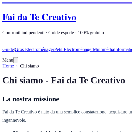
Fai da Te Creativo
Confronti indipendenti · Guide esperte · 100% gratuito
Guide
|
Gros Electroménager
Petit Electroménager
Multimédia
Informati
Menu
Home
Chi siamo
Chi siamo - Fai da Te Creativo
La nostra missione
Fai da Te Creativo è nato da una semplice constatazione: acquistare un
ingannevole.