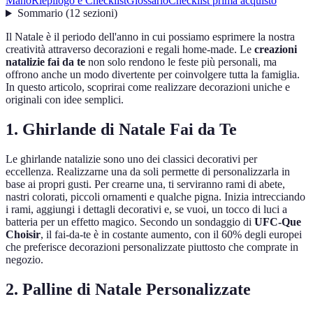
Mano
Riepilogo e Checklist
Glossario
Checklist prima acquisto
Sommario
(
12
sezioni
)
Il Natale è il periodo dell'anno in cui possiamo esprimere la nostra
creatività attraverso decorazioni e regali home-made. Le
creazioni
natalizie fai da te
non solo rendono le feste più personali, ma
offrono anche un modo divertente per coinvolgere tutta la famiglia.
In questo articolo, scoprirai come realizzare decorazioni uniche e
originali con idee semplici.
1. Ghirlande di Natale Fai da Te
Le ghirlande natalizie sono uno dei classici decorativi per
eccellenza. Realizzarne una da soli permette di personalizzarla in
base ai propri gusti. Per crearne una, ti serviranno rami di abete,
nastri colorati, piccoli ornamenti e qualche pigna. Inizia intrecciando
i rami, aggiungi i dettagli decorativi e, se vuoi, un tocco di luci a
batteria per un effetto magico. Secondo un sondaggio di
UFC-Que
Choisir
, il fai-da-te è in costante aumento, con il 60% degli europei
che preferisce decorazioni personalizzate piuttosto che comprate in
negozio.
2. Palline di Natale Personalizzate