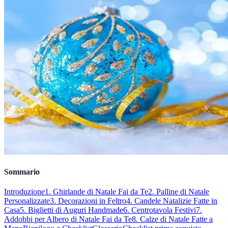
Sommario
Introduzione
1. Ghirlande di Natale Fai da Te
2. Palline di Natale
Personalizzate
3. Decorazioni in Feltro
4. Candele Natalizie Fatte in
Casa
5. Biglietti di Auguri Handmade
6. Centrotavola Festivi
7.
Addobbi per Albero di Natale Fai da Te
8. Calze di Natale Fatte a