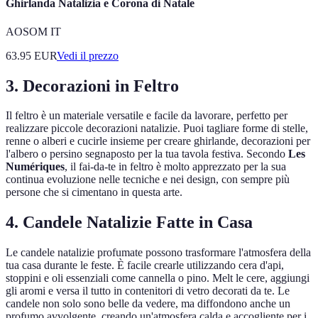
Ghirlanda Natalizia e Corona di Natale
AOSOM IT
63.95
EUR
Vedi il prezzo
3. Decorazioni in Feltro
Il feltro è un materiale versatile e facile da lavorare, perfetto per
realizzare piccole decorazioni natalizie. Puoi tagliare forme di stelle,
renne o alberi e cucirle insieme per creare ghirlande, decorazioni per
l'albero o persino segnaposto per la tua tavola festiva. Secondo
Les
Numériques
, il fai-da-te in feltro è molto apprezzato per la sua
continua evoluzione nelle tecniche e nei design, con sempre più
persone che si cimentano in questa arte.
4. Candele Natalizie Fatte in Casa
Le candele natalizie profumate possono trasformare l'atmosfera della
tua casa durante le feste. È facile crearle utilizzando cera d'api,
stoppini e oli essenziali come cannella o pino. Melt le cere, aggiungi
gli aromi e versa il tutto in contenitori di vetro decorati da te. Le
candele non solo sono belle da vedere, ma diffondono anche un
profumo avvolgente, creando un'atmosfera calda e accogliente per i