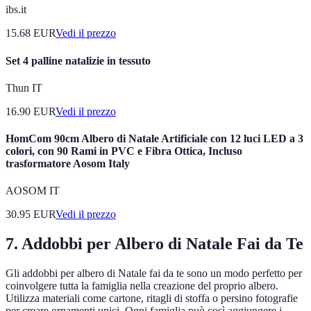
ibs.it
15.68
EUR
Vedi il prezzo
Set 4 palline natalizie in tessuto
Thun IT
16.90
EUR
Vedi il prezzo
HomCom 90cm Albero di Natale Artificiale con 12 luci LED a 3
colori, con 90 Rami in PVC e Fibra Ottica, Incluso
trasformatore Aosom Italy
AOSOM IT
30.95
EUR
Vedi il prezzo
7. Addobbi per Albero di Natale Fai da Te
Gli addobbi per albero di Natale fai da te sono un modo perfetto per
coinvolgere tutta la famiglia nella creazione del proprio albero.
Utilizza materiali come cartone, ritagli di stoffa o persino fotografie
per creare ornamenti unici. Ogni famiglia può così aggiungere i