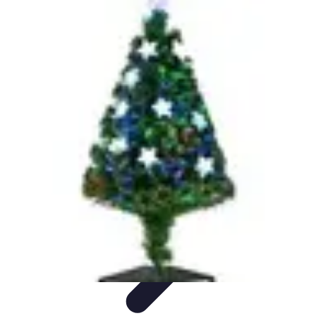
Fai da Te Creativo
Rinnovamento Spazi
Creatività
Tutorial
Decorazioni
Rinnovamento
Casa
Fai da Te Creativo