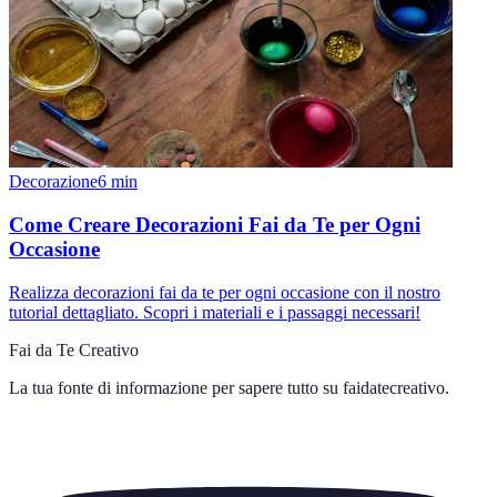
Decorazione
6
min
Come Creare Decorazioni Fai da Te per Ogni
Occasione
Realizza decorazioni fai da te per ogni occasione con il nostro
tutorial dettagliato. Scopri i materiali e i passaggi necessari!
Fai da Te Creativo
La tua fonte di informazione per sapere tutto su
faidatecreativo
.