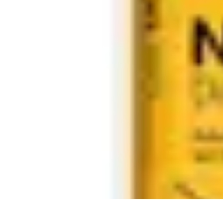
Fai da Te Creativo
Rinnovamento Spazi
Creatività
Tutorial
Decorazioni
Rinnovamento Cas
Fai da Te Creativo