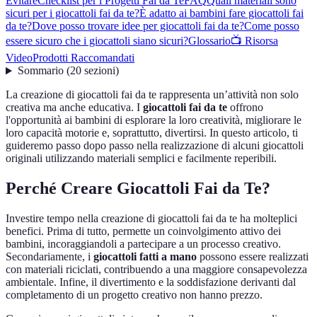
Evitare
Checklist per i Progetti Fai da Te
FAQ
Quali materiali sono
sicuri per i giocattoli fai da te?
È adatto ai bambini fare giocattoli fai
da te?
Dove posso trovare idee per giocattoli fai da te?
Come posso
essere sicuro che i giocattoli siano sicuri?
Glossario
📺 Risorsa
Video
Prodotti Raccomandati
Sommario
(
20
sezioni
)
La creazione di giocattoli fai da te rappresenta un’attività non solo
creativa ma anche educativa. I
giocattoli fai da te
offrono
l'opportunità ai bambini di esplorare la loro creatività, migliorare le
loro capacità motorie e, soprattutto, divertirsi. In questo articolo, ti
guideremo passo dopo passo nella realizzazione di alcuni giocattoli
originali utilizzando materiali semplici e facilmente reperibili.
Perché Creare Giocattoli Fai da Te?
Investire tempo nella creazione di giocattoli fai da te ha molteplici
benefici. Prima di tutto, permette un coinvolgimento attivo dei
bambini, incoraggiandoli a partecipare a un processo creativo.
Secondariamente, i
giocattoli fatti a mano
possono essere realizzati
con materiali riciclati, contribuendo a una maggiore consapevolezza
ambientale. Infine, il divertimento e la soddisfazione derivanti dal
completamento di un progetto creativo non hanno prezzo.