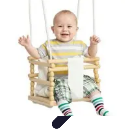
Fai da Te Creativo
Rinnovamento Spazi
Creatività
Tutorial
Decorazioni
Rinnovamento
Casa
Fai da Te Creativo