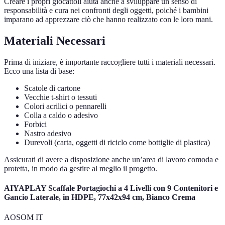
Creare i propri giocattoli aiuta anche a sviluppare un senso di
responsabilità e cura nei confronti degli oggetti, poiché i bambini
imparano ad apprezzare ciò che hanno realizzato con le loro mani.
Materiali Necessari
Prima di iniziare, è importante raccogliere tutti i materiali necessari.
Ecco una lista di base:
Scatole di cartone
Vecchie t-shirt o tessuti
Colori acrilici o pennarelli
Colla a caldo o adesivo
Forbici
Nastro adesivo
Durevoli (carta, oggetti di riciclo come bottiglie di plastica)
Assicurati di avere a disposizione anche un’area di lavoro comoda e
protetta, in modo da gestire al meglio il progetto.
AIYAPLAY Scaffale Portagiochi a 4 Livelli con 9 Contenitori e
Gancio Laterale, in HDPE, 77x42x94 cm, Bianco Crema
AOSOM IT