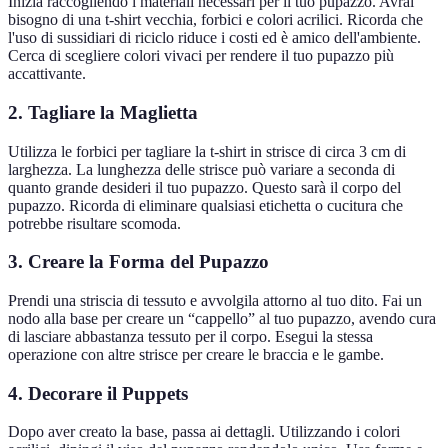
Inizia raccogliendo i materiali necessari per il tuo pupazzo. Avrai
bisogno di una t-shirt vecchia, forbici e colori acrilici. Ricorda che
l'uso di sussidiari di riciclo riduce i costi ed è amico dell'ambiente.
Cerca di scegliere colori vivaci per rendere il tuo pupazzo più
accattivante.
2. Tagliare la Maglietta
Utilizza le forbici per tagliare la t-shirt in strisce di circa 3 cm di
larghezza. La lunghezza delle strisce può variare a seconda di
quanto grande desideri il tuo pupazzo. Questo sarà il corpo del
pupazzo. Ricorda di eliminare qualsiasi etichetta o cucitura che
potrebbe risultare scomoda.
3. Creare la Forma del Pupazzo
Prendi una striscia di tessuto e avvolgila attorno al tuo dito. Fai un
nodo alla base per creare un “cappello” al tuo pupazzo, avendo cura
di lasciare abbastanza tessuto per il corpo. Esegui la stessa
operazione con altre strisce per creare le braccia e le gambe.
4. Decorare il Puppets
Dopo aver creato la base, passa ai dettagli. Utilizzando i colori