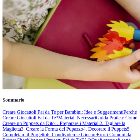
Sommario
Creare Giocattoli Fai da Te per Bambini: Idee e Suggerimenti
Perché
Creare Giocattoli Fai da Te?
Materiali Necessari
Guida Pratica: Come
Creare un Puppets da Dito
1. Preparare i Materiali
2. Tagliare la
Maglietta
3. Creare la Forma del Pupazzo
4. Decorare il Puppets
5.
Completare il Progetto
6. Condividere e Giocare
Errori Comuni da