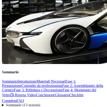
Sommario
Sommario
Introduzione
Materiali Necessari
Fase 1:
Preparazione
Consiglio da professionista
Fase 2: Assemblaggio della
Cornice
Fase 3: Rifinitura e Decorazione
Fase 4: Montaggio del
Vetro
📺 Risorsa Video
Conclusione
Glossario
Checklist
Completa
FAQ
Sommario
(
13
sezioni
)