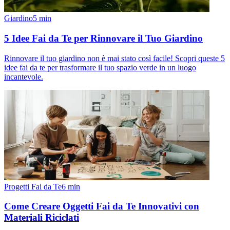
Giardino
5
min
5 Idee Fai da Te per Rinnovare il Tuo Giardino
Rinnovare il tuo giardino non è mai stato così facile! Scopri queste 5
idee fai da te per trasformare il tuo spazio verde in un luogo
incantevole.
Progetti Fai da Te
6
min
Come Creare Oggetti Fai da Te Innovativi con
Materiali Riciclati