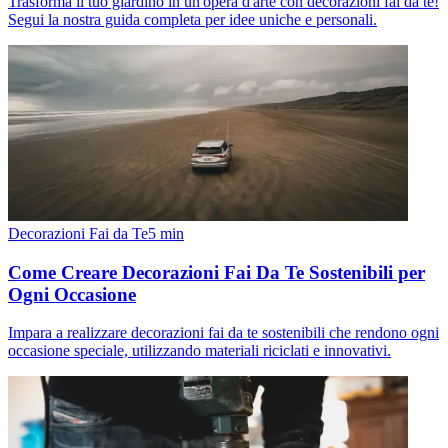
Trasforma il tuo giardino in un'opera d'arte con decorazioni fai da te!
Segui la nostra guida completa per idee uniche e personali.
Decorazioni Fai da Te
5
min
Come Creare Decorazioni Fai Da Te Sostenibili per
Ogni Occasione
Impara a realizzare decorazioni fai da te sostenibili che rendono ogni
occasione speciale, utilizzando materiali riciclati e innovativi.