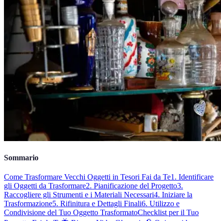
Sommario
Come Trasformare Vecchi Oggetti in Tesori Fai da Te
1. Identificare
gli Oggetti da Trasformare
2. Pianificazione del Progetto
3.
Raccogliere gli Strumenti e i Materiali Necessari
4. Iniziare la
Trasformazione
5. Rifinitura e Dettagli Finali
6. Utilizzo e
Condivisione del Tuo Oggetto Trasformato
Checklist per il Tuo