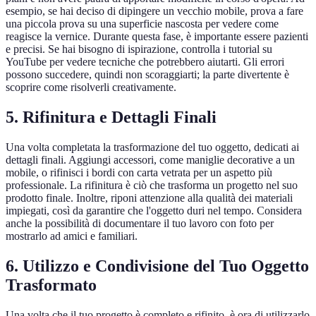
esempio, se hai deciso di dipingere un vecchio mobile, prova a fare
una piccola prova su una superficie nascosta per vedere come
reagisce la vernice. Durante questa fase, è importante essere pazienti
e precisi. Se hai bisogno di ispirazione, controlla i tutorial su
YouTube per vedere tecniche che potrebbero aiutarti. Gli errori
possono succedere, quindi non scoraggiarti; la parte divertente è
scoprire come risolverli creativamente.
5. Rifinitura e Dettagli Finali
Una volta completata la trasformazione del tuo oggetto, dedicati ai
dettagli finali. Aggiungi accessori, come maniglie decorative a un
mobile, o rifinisci i bordi con carta vetrata per un aspetto più
professionale. La rifinitura è ciò che trasforma un progetto nel suo
prodotto finale. Inoltre, riponi attenzione alla qualità dei materiali
impiegati, così da garantire che l'oggetto duri nel tempo. Considera
anche la possibilità di documentare il tuo lavoro con foto per
mostrarlo ad amici e familiari.
6. Utilizzo e Condivisione del Tuo Oggetto
Trasformato
Una volta che il tuo progetto è completo e rifinito, è ora di utilizzarlo