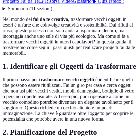
Progetto Fai da Te
📺 Risorsa Video
Glossario
🧠 Quiz rapido :
Sommario
(
11
sezioni
)
Nel mondo del
fai da te creativo
, trasformare vecchi oggetti in
tesori è un'arte che coinvolge creatività e sostenibilità. Dai rifiuti al
riuso, questo processo non solo aiuta a risparmiare denaro, ma
incoraggia anche uno stile di vita più ecologico. Ma come si fa a
trasformare vecchi oggetti in nuovi capolavori? In questa guida, ti
mostreremo come segui i passi giusti per realizzare progetti fai da te
memorabili.
1. Identificare gli Oggetti da Trasformare
Il primo passo per
trasformare vecchi oggetti
è identificare quelli
che possono essere riutilizzati. Fai un giro per casa e cerca oggetti
che non usi più: vecchi vestiti, mobili danneggiati, bottiglie di vetro,
o persino coperte usurate. Ad esempio, puoi ripensare a come un
vecchio comodino potrebbe diventare un elegante tavolinetto per il
soggiorno. Questo richiede un occhio attento e un po' di
immaginazione. La chiave è guardare oltre l'oggetto per scoprire le
potenzialità che potrebbe avere in una nuova forma.
2. Pianificazione del Progetto