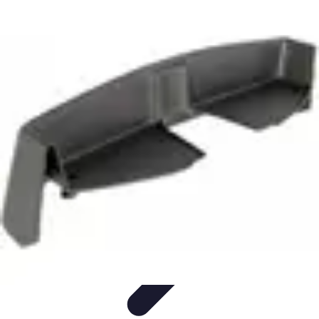
Fai da Te Creativo
Rinnovamento Spazi
Creatività
Tutorial
Decorazioni
Rinnovamento
Casa
Fai da Te Creativo