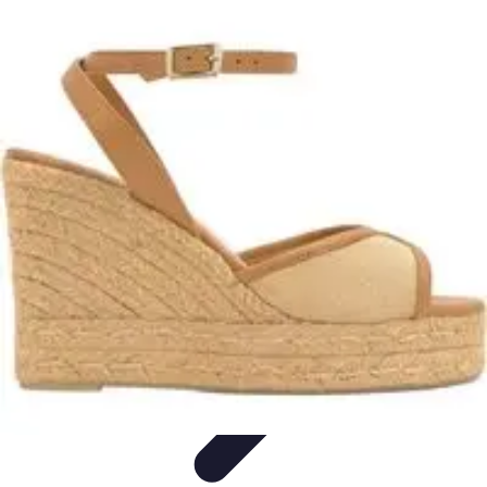
Fai da Te Creativo
Rinnovamento Spazi
Creatività
Tutorial
Decorazioni
Rinnovamento
Casa
Fai da Te Creativo