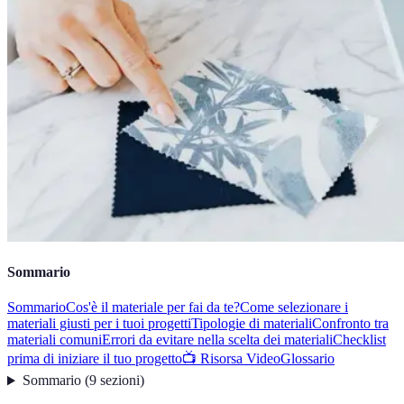
Sommario
Sommario
Cos'è il materiale per fai da te?
Come selezionare i
materiali giusti per i tuoi progetti
Tipologie di materiali
Confronto tra
materiali comuni
Errori da evitare nella scelta dei materiali
Checklist
prima di iniziare il tuo progetto
📺 Risorsa Video
Glossario
Sommario
(
9
sezioni
)