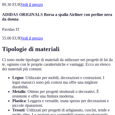
89.30
EUR
Vedi il prezzo
ADIDAS ORIGINALS Borsa a spalla Airliner con perline nera
da donna
Pavidas IT
55.00
EUR
Vedi il prezzo
Tipologie di materiali
Ci sono molte tipologie di materiali da utilizzare nei progetti di fai da
te, ognuno con le proprie caratteristiche e vantaggi. Ecco un elenco
dei materiali più comuni:
Legno
: Utilizzato per mobili, decorazioni e costruzioni. I
legni massicci sono più costosi ma offre una migliore
durabilità.
Metallo
: Ottimo per progetti strutturali o decorativi. È
resistente e offre una finitura moderna.
Plastica
: Leggera e versatile, usata spesso per decorazioni e
piccole riparazioni.
Tessuti
: Utilizzati per progetti di artigianato, cuscini, tende e
molto altro. Le opzioni eco-sostenibili stanno guadagnando