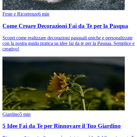
Feste e Ricorrenze
6
min
Come Creare Decorazioni Fai da Te per la Pasqua
Scopri come realizzare decorazioni pasquali uniche e personalizzate
con la nostra guida pratica su idee fai da te per la Pasqua. Semplice e
creativo!
Giardino
5
min
5 Idee Fai da Te per Rinnovare il Tuo Giardino