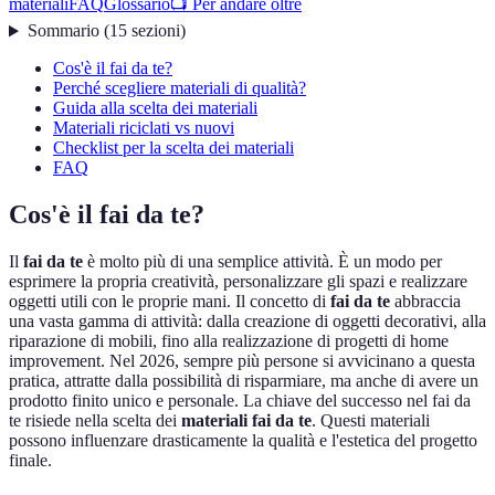
materiali
FAQ
Glossario
📺 Per andare oltre
Sommario
(
15
sezioni
)
Cos'è il fai da te?
Perché scegliere materiali di qualità?
Guida alla scelta dei materiali
Materiali riciclati vs nuovi
Checklist per la scelta dei materiali
FAQ
Cos'è il fai da te?
Il
fai da te
è molto più di una semplice attività. È un modo per
esprimere la propria creatività, personalizzare gli spazi e realizzare
oggetti utili con le proprie mani. Il concetto di
fai da te
abbraccia
una vasta gamma di attività: dalla creazione di oggetti decorativi, alla
riparazione di mobili, fino alla realizzazione di progetti di home
improvement. Nel 2026, sempre più persone si avvicinano a questa
pratica, attratte dalla possibilità di risparmiare, ma anche di avere un
prodotto finito unico e personale. La chiave del successo nel fai da
te risiede nella scelta dei
materiali fai da te
. Questi materiali
possono influenzare drasticamente la qualità e l'estetica del progetto
finale.