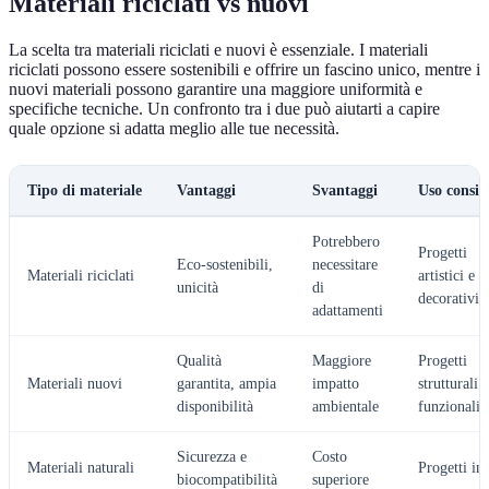
Materiali riciclati vs nuovi
La scelta tra materiali riciclati e nuovi è essenziale. I materiali
riciclati possono essere sostenibili e offrire un fascino unico, mentre i
nuovi materiali possono garantire una maggiore uniformità e
specifiche tecniche. Un confronto tra i due può aiutarti a capire
quale opzione si adatta meglio alle tue necessità.
Tipo di materiale
Vantaggi
Svantaggi
Uso consig
Potrebbero
Progetti
Eco-sostenibili,
necessitare
Materiali riciclati
artistici e
unicità
di
decorativi
adattamenti
Qualità
Maggiore
Progetti
Materiali nuovi
garantita, ampia
impatto
strutturali e
disponibilità
ambientale
funzionali
Sicurezza e
Costo
Materiali naturali
Progetti int
biocompatibilità
superiore