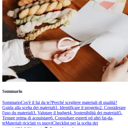
Sommario
Sommario
Cos'è il fai da te?
Perché scegliere materiali di qualità?
Guida alla scelta dei materiali
1. Identificare il progetto
2. Considerare
l'uso du materiali
3. Valutare il budget
4. Sostenibilità dei materiali
5.
Testare prima di acquistare
6. Consultare esperti ed altri fai-da-
te
Materiali riciclati vs nuovi
Checklist per la scelta dei