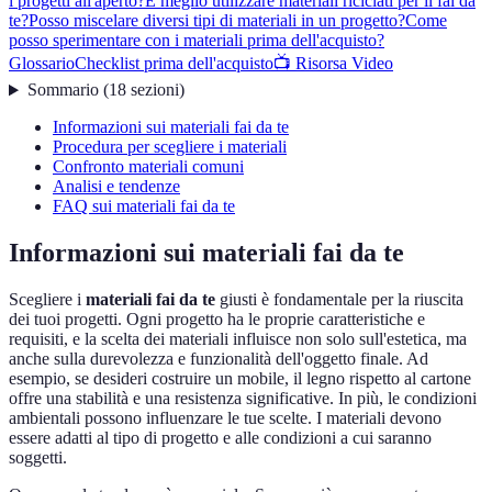
i progetti all'aperto?
È meglio utilizzare materiali riciclati per il fai da
te?
Posso miscelare diversi tipi di materiali in un progetto?
Come
posso sperimentare con i materiali prima dell'acquisto?
Glossario
Checklist prima dell'acquisto
📺 Risorsa Video
Sommario
(
18
sezioni
)
Informazioni sui materiali fai da te
Procedura per scegliere i materiali
Confronto materiali comuni
Analisi e tendenze
FAQ sui materiali fai da te
Informazioni sui materiali fai da te
Scegliere i
materiali fai da te
giusti è fondamentale per la riuscita
dei tuoi progetti. Ogni progetto ha le proprie caratteristiche e
requisiti, e la scelta dei materiali influisce non solo sull'estetica, ma
anche sulla durevolezza e funzionalità dell'oggetto finale. Ad
esempio, se desideri costruire un mobile, il legno rispetto al cartone
offre una stabilità e una resistenza significative. In più, le condizioni
ambientali possono influenzare le tue scelte. I materiali devono
essere adatti al tipo di progetto e alle condizioni a cui saranno
soggetti.