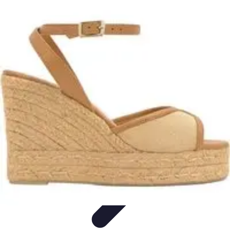
Fai da Te Creativo
Rinnovamento Spazi
Creatività
Tutorial
Decorazioni
Rinnovamento
Casa
Fai da Te Creativo