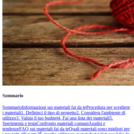
Sommario
Sommario
Informazioni sui materiali fai da te
Procedura per scegliere
i materiali
1. Definisci il tipo di progetto
2. Considera l'ambiente di
utilizzo
3. Valuta il tuo budget
4. Fai una lista dei materiali
5.
Sperimenta e testa
Confronto materiali comuni
Analisi e
tendenze
FAQ sui materiali fai da te
Quali materiali sono migliori per