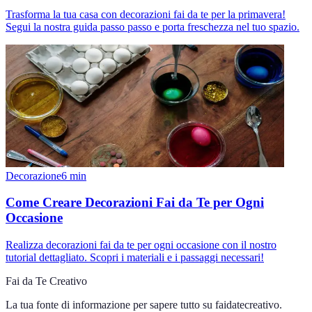
Trasforma la tua casa con decorazioni fai da te per la primavera!
Segui la nostra guida passo passo e porta freschezza nel tuo spazio.
Decorazione
6
min
Come Creare Decorazioni Fai da Te per Ogni
Occasione
Realizza decorazioni fai da te per ogni occasione con il nostro
tutorial dettagliato. Scopri i materiali e i passaggi necessari!
Fai da Te Creativo
La tua fonte di informazione per sapere tutto su
faidatecreativo
.