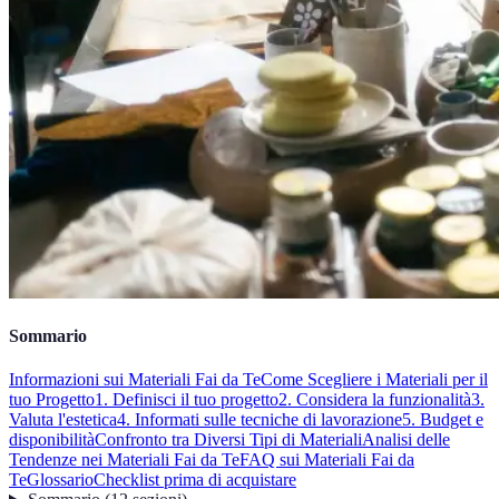
Sommario
Informazioni sui Materiali Fai da Te
Come Scegliere i Materiali per il
tuo Progetto
1. Definisci il tuo progetto
2. Considera la funzionalità
3.
Valuta l'estetica
4. Informati sulle tecniche di lavorazione
5. Budget e
disponibilità
Confronto tra Diversi Tipi di Materiali
Analisi delle
Tendenze nei Materiali Fai da Te
FAQ sui Materiali Fai da
Te
Glossario
Checklist prima di acquistare