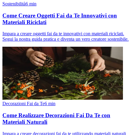
Sostenibilità
6
min
Come Creare Oggetti Fai da Te Innovativi con
Materiali Riciclati
Impara a creare oggetti fai da te innovativi con materiali riciclati.
Segui la nostra guida pratica e diventa un vero creatore sostenibile.
Decorazioni Fai da Te
6
min
Come Realizzare Decorazioni Fai Da Te con
Materiali Naturali
Impara a creare decorazioni fai da te utilizzando materiali naturali