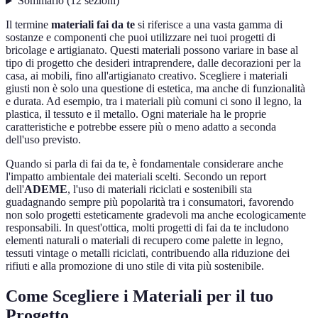
Sommario
(
12
sezioni
)
Il termine
materiali fai da te
si riferisce a una vasta gamma di
sostanze e componenti che puoi utilizzare nei tuoi progetti di
bricolage e artigianato. Questi materiali possono variare in base al
tipo di progetto che desideri intraprendere, dalle decorazioni per la
casa, ai mobili, fino all'artigianato creativo. Scegliere i materiali
giusti non è solo una questione di estetica, ma anche di funzionalità
e durata. Ad esempio, tra i materiali più comuni ci sono il legno, la
plastica, il tessuto e il metallo. Ogni materiale ha le proprie
caratteristiche e potrebbe essere più o meno adatto a seconda
dell'uso previsto.
Quando si parla di fai da te, è fondamentale considerare anche
l'impatto ambientale dei materiali scelti. Secondo un report
dell'
ADEME
, l'uso di materiali riciclati e sostenibili sta
guadagnando sempre più popolarità tra i consumatori, favorendo
non solo progetti esteticamente gradevoli ma anche ecologicamente
responsabili. In quest'ottica, molti progetti di fai da te includono
elementi naturali o materiali di recupero come palette in legno,
tessuti vintage o metalli riciclati, contribuendo alla riduzione dei
rifiuti e alla promozione di uno stile di vita più sostenibile.
Come Scegliere i Materiali per il tuo
Progetto