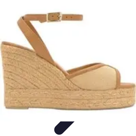
Fai da Te Creativo
Rinnovamento Spazi
Creatività
Tutorial
Decorazioni
Rinnovamento
Casa
Fai da Te Creativo