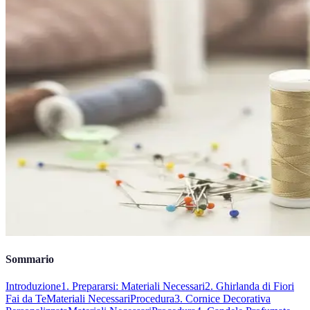
Sommario
Introduzione
1. Prepararsi: Materiali Necessari
2. Ghirlanda di Fiori
Fai da Te
Materiali Necessari
Procedura
3. Cornice Decorativa