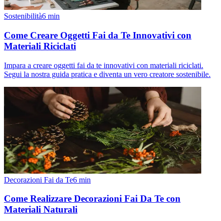
Sostenibilità
6
min
Come Creare Oggetti Fai da Te Innovativi con
Materiali Riciclati
Impara a creare oggetti fai da te innovativi con materiali riciclati.
Segui la nostra guida pratica e diventa un vero creatore sostenibile.
Decorazioni Fai da Te
6
min
Come Realizzare Decorazioni Fai Da Te con
Materiali Naturali