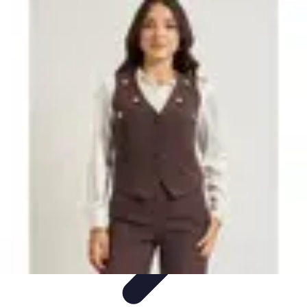
Fai da Te Creativo
Rinnovamento Spazi
Creatività
Tutorial
Decorazioni
Rinnovamento
Casa
Fai da Te Creativo