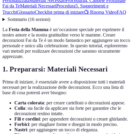
Personalizzata
Materiali Necessari
Procedura
4. Candele Profumate
Fai da Te
Materiali Necessari
Procedura
5. Suggerimenti e
Trucchi
Glossario
Checklist prima di iniziare
📺 Risorsa Video
FAQ
Sommario
(
16
sezioni
)
La
Festa della Mamma
è un’occasione speciale per esprimere il
nostro amore e la nostra gratitudine verso le mamme. Creare
decorazioni Fai da Te è un modo fantastico per aggiungere un tocco
personale e unico alla celebrazione. In questo tutorial, esploreremo
vari metodi per realizzare decorazioni che saranno sicuramente
apprezzate.
1. Prepararsi: Materiali Necessari
Prima di iniziare, è essenziale avere a disposizione tutti i materiali
necessari per la realizzazione delle decorazioni. Ecco una lista di
base di cosa potresti aver bisogno:
Carta colorata
: per creare cartelloni o decorazioni appese.
Colla
: sia facile da applicare sia forte per garantire che le
decorazioni restino intatte.
Fili e cordini
: per appendere decorazioni o creare ghirlande.
Forbici
: per ritagliare forme e disegni in modo preciso.
Nastri
: per aggiungere un tocco di eleganza.