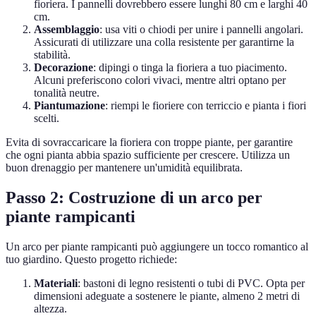
fioriera. I pannelli dovrebbero essere lunghi 80 cm e larghi 40
cm.
Assemblaggio
: usa viti o chiodi per unire i pannelli angolari.
Assicurati di utilizzare una colla resistente per garantirne la
stabilità.
Decorazione
: dipingi o tinga la fioriera a tuo piacimento.
Alcuni preferiscono colori vivaci, mentre altri optano per
tonalità neutre.
Piantumazione
: riempi le fioriere con terriccio e pianta i fiori
scelti.
Evita di sovraccaricare la fioriera con troppe piante, per garantire
che ogni pianta abbia spazio sufficiente per crescere. Utilizza un
buon drenaggio per mantenere un'umidità equilibrata.
Passo 2: Costruzione di un arco per
piante rampicanti
Un arco per piante rampicanti può aggiungere un tocco romantico al
tuo giardino. Questo progetto richiede:
Materiali
: bastoni di legno resistenti o tubi di PVC. Opta per
dimensioni adeguate a sostenere le piante, almeno 2 metri di
altezza.