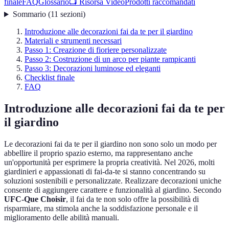
finale
FAQ
Glossario
📺 Risorsa Video
Prodotti raccomandati
Sommario
(
11
sezioni
)
Introduzione alle decorazioni fai da te per il giardino
Materiali e strumenti necessari
Passo 1: Creazione di fioriere personalizzate
Passo 2: Costruzione di un arco per piante rampicanti
Passo 3: Decorazioni luminose ed eleganti
Checklist finale
FAQ
Introduzione alle decorazioni fai da te per
il giardino
Le decorazioni fai da te per il giardino non sono solo un modo per
abbellire il proprio spazio esterno, ma rappresentano anche
un'opportunità per esprimere la propria creatività. Nel 2026, molti
giardinieri e appassionati di fai-da-te si stanno concentrando su
soluzioni sostenibili e personalizzate. Realizzare decorazioni uniche
consente di aggiungere carattere e funzionalità al giardino. Secondo
UFC-Que Choisir
, il fai da te non solo offre la possibilità di
risparmiare, ma stimola anche la soddisfazione personale e il
miglioramento delle abilità manuali.