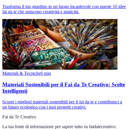
Trasforma il tuo giardino in un luogo incantevole con queste 10 idee
fai da te che uniscono creatività e praticità.
Materiali & Tecniche
6
min
Materiali Sostenibili per il Fai da Te Creativo: Scelte
Intelligenti
Scopri i migliori materiali sostenibili per il fai da te e contribuisci a
un futuro ecologico con i tuoi progetti creativi.
Fai da Te Creativo
La tua fonte di informazione per sapere tutto su
faidatecreativo
.