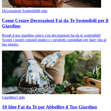
Decorazioni Sostenibili
6
min
Come Creare Decorazioni Fai da Te Sostenibili per il
Giardino
Rendi il tuo giardino unico con decorazioni fai da te sostenibili!
Scopri i nostri consigli pratici e i prodotti consigliati per dare vita al
tuo spazio.
Giardino
5
min
10 Idee Fai da Te per Abbellire il Tuo Giardino