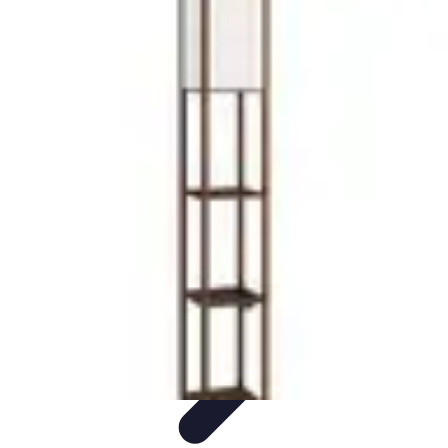
Fai da Te Creativo
Rinnovamento Spazi
Creatività
Tutorial
Decorazioni
Rinnovamento
Casa
Fai da Te Creativo