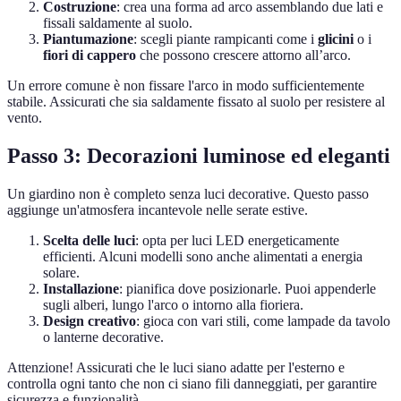
Costruzione
: crea una forma ad arco assemblando due lati e
fissali saldamente al suolo.
Piantumazione
: scegli piante rampicanti come i
glicini
o i
fiori di cappero
che possono crescere attorno all’arco.
Un errore comune è non fissare l'arco in modo sufficientemente
stabile. Assicurati che sia saldamente fissato al suolo per resistere al
vento.
Passo 3: Decorazioni luminose ed eleganti
Un giardino non è completo senza luci decorative. Questo passo
aggiunge un'atmosfera incantevole nelle serate estive.
Scelta delle luci
: opta per luci LED energeticamente
efficienti. Alcuni modelli sono anche alimentati a energia
solare.
Installazione
: pianifica dove posizionarle. Puoi appenderle
sugli alberi, lungo l'arco o intorno alla fioriera.
Design creativo
: gioca con vari stili, come lampade da tavolo
o lanterne decorative.
Attenzione! Assicurati che le luci siano adatte per l'esterno e
controlla ogni tanto che non ci siano fili danneggiati, per garantire
sicurezza e funzionalità.