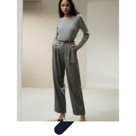
Fai da Te Creativo
Rinnovamento Spazi
Creatività
Tutorial
Decorazioni
Rinnovamento
Casa
Fai da Te Creativo