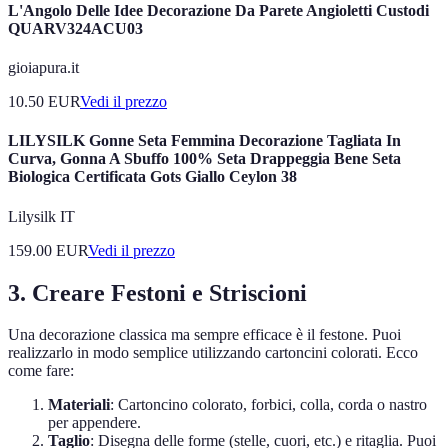
L'Angolo Delle Idee Decorazione Da Parete Angioletti Custodi
QUARV324ACU03
gioiapura.it
10.50
EUR
Vedi il prezzo
LILYSILK Gonne Seta Femmina Decorazione Tagliata In
Curva, Gonna A Sbuffo 100% Seta Drappeggia Bene Seta
Biologica Certificata Gots Giallo Ceylon 38
Lilysilk IT
159.00
EUR
Vedi il prezzo
3. Creare Festoni e Striscioni
Una decorazione classica ma sempre efficace è il festone. Puoi
realizzarlo in modo semplice utilizzando cartoncini colorati. Ecco
come fare:
Materiali
: Cartoncino colorato, forbici, colla, corda o nastro
per appendere.
Taglio
: Disegna delle forme (stelle, cuori, etc.) e ritaglia. Puoi