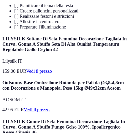
[ ] Pianificare il tema della festa
[ ] Creare palloncini personalizzati
[ ] Realizzare festoni e striscioni
[ ] Allestire il centrotavola
[ ] Preparare l'illuminazione
LILYSILK Sottane Di Seta Femmina Decorazione Tagliata In
Curva, Gonna A Sbuffo Seta Di Alta Qualità Temperatura
Regolabile Giallo Ceylon 42
Lilysilk IT
159.00
EUR
Vedi il prezzo
Outsunny Base Ombrellone Rotonda per Pali da Ø3,8-4,8cm
con Decorazione e Manopola, Peso 15kg Ø49x32cm Aosom
AOSOM IT
42.95
EUR
Vedi il prezzo
LILYSILK Gonne Di Seta Femmina Decorazione Tagliata In
Curva, Gonna A Sbuffo Fungo Gelso 100%. Ipoallergenico
Rosso Ciliegia 46