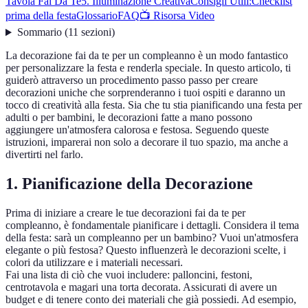
Tavola Fai Da Te
5. Illuminazione Creativa
Consigli Utili:
Checklist
prima della festa
Glossario
FAQ
📺 Risorsa Video
Sommario
(
11
sezioni
)
La decorazione fai da te per un compleanno è un modo fantastico
per personalizzare la festa e renderla speciale. In questo articolo, ti
guiderò attraverso un procedimento passo passo per creare
decorazioni uniche che sorprenderanno i tuoi ospiti e daranno un
tocco di creatività alla festa. Sia che tu stia pianificando una festa per
adulti o per bambini, le decorazioni fatte a mano possono
aggiungere un'atmosfera calorosa e festosa. Seguendo queste
istruzioni, imparerai non solo a decorare il tuo spazio, ma anche a
divertirti nel farlo.
1. Pianificazione della Decorazione
Prima di iniziare a creare le tue decorazioni fai da te per
compleanno, è fondamentale pianificare i dettagli. Considera il tema
della festa: sarà un compleanno per un bambino? Vuoi un'atmosfera
elegante o più festosa? Questo influenzerà le decorazioni scelte, i
colori da utilizzare e i materiali necessari.
Fai una lista di ciò che vuoi includere: palloncini, festoni,
centrotavola e magari una torta decorata. Assicurati di avere un
budget e di tenere conto dei materiali che già possiedi. Ad esempio,