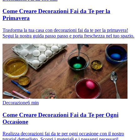
Come Creare Decorazioni Fai da Te per la
Primavera
Trasforma la tua casa con decorazioni fai da te per la primavera!
Segui la nostra guida passo passo e porta freschezza nel tuo spazio.
Decorazione
6
min
Come Creare Decorazioni Fai da Te per Ogni
Occasione
Realizza decorazioni fai da te per ogni occasione con il nostro
tutorial dettagliato. Scopri i materiali e i passaggi necessari!