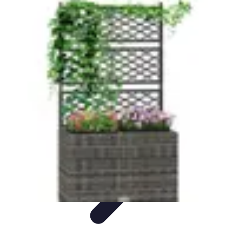
Fai da Te Creativo
Rinnovamento Spazi
Creatività
Tutorial
Decorazioni
Rinnovamento
Casa
Fai da Te Creativo