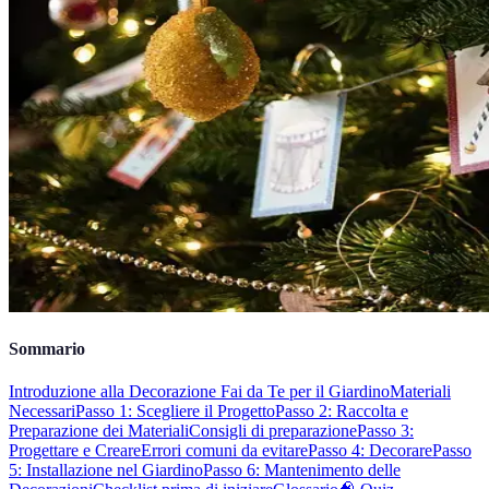
Sommario
Introduzione alla Decorazione Fai da Te per il Giardino
Materiali
Necessari
Passo 1: Scegliere il Progetto
Passo 2: Raccolta e
Preparazione dei Materiali
Consigli di preparazione
Passo 3:
Progettare e Creare
Errori comuni da evitare
Passo 4: Decorare
Passo
5: Installazione nel Giardino
Passo 6: Mantenimento delle