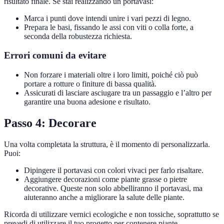
risultato finale. Se stai realizzando un portavasi:
Marca i punti dove intendi unire i vari pezzi di legno.
Prepara le basi, fissando le assi con viti o colla forte, a
seconda della robustezza richiesta.
Errori comuni da evitare
Non forzare i materiali oltre i loro limiti, poiché ciò può
portare a rotture o finiture di bassa qualità.
Assicurati di lasciare asciugare tra un passaggio e l’altro per
garantire una buona adesione e risultato.
Passo 4: Decorare
Una volta completata la struttura, è il momento di personalizzarla.
Puoi:
Dipingere il portavasi con colori vivaci per farlo risaltare.
Aggiungere decorazioni come piante grasse o pietre
decorative. Queste non solo abbelliranno il portavasi, ma
aiuteranno anche a migliorare la salute delle piante.
Ricorda di utilizzare vernici ecologiche e non tossiche, soprattutto se
prevedi di utilizzare il tuo progetto per contenere piante.