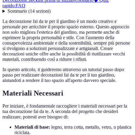
Decorazioni
Checklist prima di iniziare
Glossario
🧠 Quiz
rapido:
FAQ
Sommario
(
14
sezioni
)
La decorazione fai da te per il giardino è un modo creativo e
personale per arricchire il proprio spazio esterno. Questo approccio
non solo migliora l'estetica del giardino, ma permette anche di
esprimere la propria personalità e stile. Con l'aumento della
consapevolezza ambientale e della sostenibilità, sempre più persone
si rivolgono a soluzioni personalizzate e artigianali. Creare
decorazioni uniche offre anche la possibilità di riutilizzare vecchi
materiali, contribuendo così a ridurre i rifiuti.
In questo articolo, ti guideremo attraverso un tutorial passo dopo
passo per realizzare decorazioni fai da te per il tuo giardino,
aiutandoti a rendere il tuo spazio all'aperto davvero speciale.
Materiali Necessari
Per iniziare, è fondamentale raccogliere i materiali necessari per la
tua decorazione fai da te. A seconda del progetto che desideri
realizzare, potresti aver bisogno di:
Materiali di base:
legno, terra cotta, metallo, vetro, o plastica
riciclata.