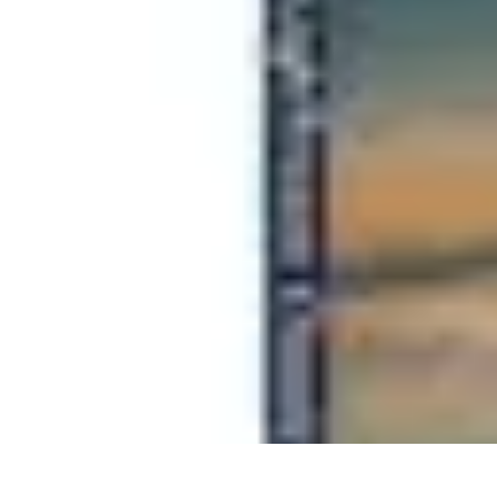
Fai da Te Creativo
Rinnovamento Spazi
Creatività
Tutorial
Decorazioni
Rinnovamento Cas
Fai da Te Creativo