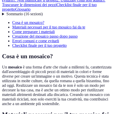
evitarli
1. Non pianificare il design
2. Utilizzare colla non adatta
3.
Trascurare le dimensioni dei pezzi
Checklist finale per il tuo
progetto
Glossario
Sommario
(
16
sezioni
)
Cosa è un mosaico?
Materiali necessari per il tuo mosaico fai da te
Come preparare i materiali
Creazione del mosaico passo dopo passo
Errori comuni e come evitarli
Checklist finale per il tuo progetto
Cosa è un mosaico?
Un
mosaico
è una forma d'arte che risale a millenni fa, caratterizzata
dall'assemblaggio di piccoli pezzi di materiali in colori e forme
diverse per creare un'immagine o un motivo. Questa tecnica è stata
utilizzata in molte culture, da quella romana a quella bizantina, fino
ad oggi. Realizzare un mosaico fai da te non è solo un modo per
decorare la tua casa, ma è anche un ottimo modo per riutilizzare
materiali altrimenti destinati alla discarica. Creando un mosaico con
materiali riciclati, non solo eserciti la tua creatività, ma contribuisci
anche a un ambiente più sostenibile.