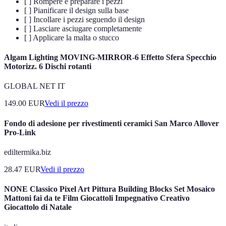
[ ] Rompere e preparare i pezzi
[ ] Pianificare il design sulla base
[ ] Incollare i pezzi seguendo il design
[ ] Lasciare asciugare completamente
[ ] Applicare la malta o stucco
Algam Lighting MOVING-MIRROR-6 Effetto Sfera Specchio
Motorizz. 6 Dischi rotanti
GLOBAL NET IT
149.00
EUR
Vedi il prezzo
Fondo di adesione per rivestimenti ceramici San Marco Allover
Pro-Link
ediltermika.biz
28.47
EUR
Vedi il prezzo
NONE Classico Pixel Art Pittura Building Blocks Set Mosaico
Mattoni fai da te Film Giocattoli Impegnativo Creativo
Giocattolo di Natale