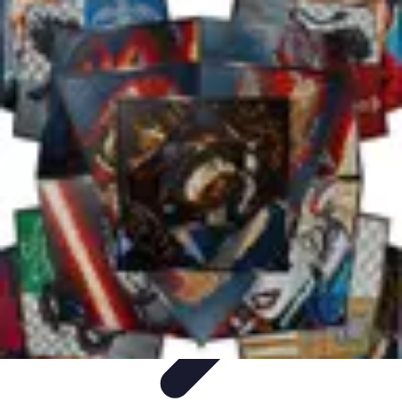
Fai da Te Creativo
Rinnovamento Spazi
Creatività
Tutorial
Decorazioni
Rinnovamento
Casa
Fai da Te Creativo