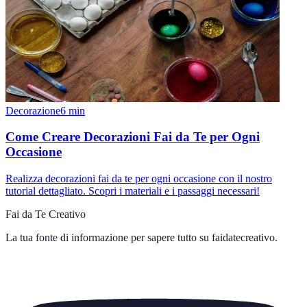
Decorazione
6
min
Come Creare Decorazioni Fai da Te per Ogni
Occasione
Realizza decorazioni fai da te per ogni occasione con il nostro
tutorial dettagliato. Scopri i materiali e i passaggi necessari!
Fai da Te Creativo
La tua fonte di informazione per sapere tutto su
faidatecreativo
.