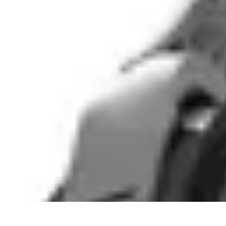
Fai da Te Creativo
Rinnovamento Spazi
Creatività
Tutorial
Decorazioni
Rinnovamento Cas
Fai da Te Creativo