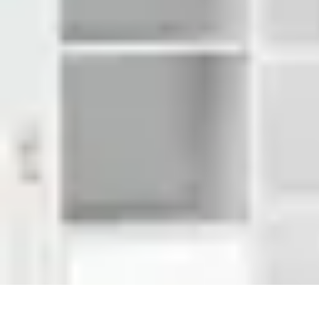
Fai da Te Creativo
Rinnovamento Spazi
Creatività
Tutorial
Decorazioni
Rinnovamento Cas
Fai da Te Creativo