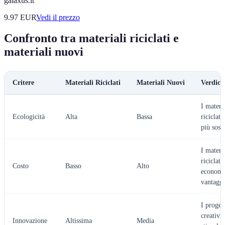
galaxus.it
9.97
EUR
Vedi il prezzo
Confronto tra materiali riciclati e
materiali nuovi
Critere
Materiali Riciclati
Materiali Nuovi
Verdict
I materi
Ecologicità
Alta
Bassa
riciclati
più soste
I materi
riciclati
Costo
Basso
Alto
economi
vantaggi
I progett
creativi
Innovazione
Altissima
Media