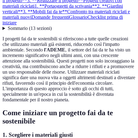
il progetto**
3. **Realizzare il progetto**
Progetti creativi con
materiali riciclati
1. **Portaoggetti da scrivania**
2. **Giardini
verticali**
3. **Mobili fai da te**
Confronto tra materiali riciclati e
materiali nuovi
Domande frequenti
Glossario
Checklist prima di
iniziare
Sommario
(
13
sezioni
)
I progetti fai da te sostenibili si riferiscono a tutte quelle creazioni
che utilizzano materiali già esistenti, riducendo così l'impatto
ambientale. Secondo
l'ADEME
, il settore del fai da te ha visto un
incremento significativo negli ultimi anni, con una crescente
attenzione alla sostenibilità. Questi progetti non solo incoraggiano la
creatività, ma contribuiscono anche a ridurre i rifiuti e a promuovere
un uso responsabile delle risorse. Utilizzare materiali riciclati
significa dare una nuova vita a oggetti altrimenti destinati a diventare
rifiuti, favorendo così il principio dell'economia circolare.
L'importanza di questo approccio è sotto gli occhi di tutti,
specialmente in un'epoca in cui la sostenibilità è diventata
fondamentale per il nostro pianeta.
Come iniziare un progetto fai da te
sostenibile
1.
Scegliere i materiali giusti