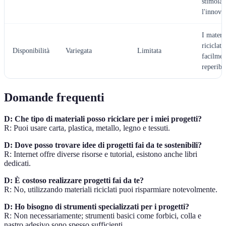
stimola
l'innova
I materi
riciclati
Disponibilità
Variegata
Limitata
facilmen
reperibil
Domande frequenti
D: Che tipo di materiali posso riciclare per i miei progetti?
R: Puoi usare carta, plastica, metallo, legno e tessuti.
D: Dove posso trovare idee di progetti fai da te sostenibili?
R: Internet offre diverse risorse e tutorial, esistono anche libri
dedicati.
D: È costoso realizzare progetti fai da te?
R: No, utilizzando materiali riciclati puoi risparmiare notevolmente.
D: Ho bisogno di strumenti specializzati per i progetti?
R: Non necessariamente; strumenti basici come forbici, colla e
nastro adesivo sono spesso sufficienti.