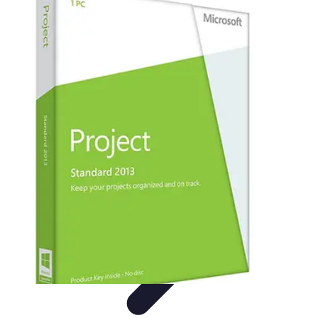
Fai da Te Creativo
Rinnovamento Spazi
Creatività
Tutorial
Decorazioni
Rinnovamento
Casa
Fai da Te Creativo