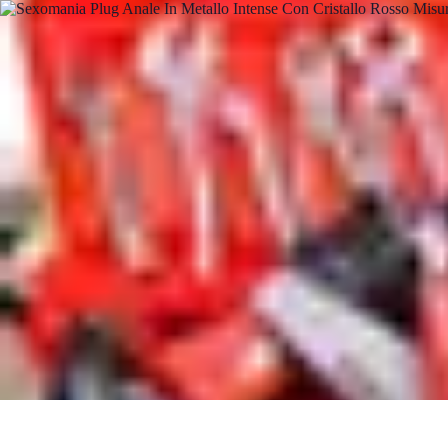
Fai da Te Creativo
Rinnovamento Spazi
Creatività
Tutorial
Decorazioni
Rinnovamento Cas
Fai da Te Creativo