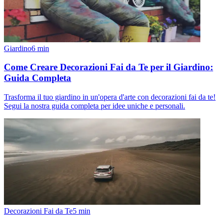
Giardino
6
min
Come Creare Decorazioni Fai da Te per il Giardino:
Guida Completa
Trasforma il tuo giardino in un'opera d'arte con decorazioni fai da te!
Segui la nostra guida completa per idee uniche e personali.
Decorazioni Fai da Te
5
min