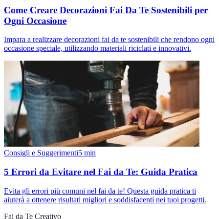
Come Creare Decorazioni Fai Da Te Sostenibili per
Ogni Occasione
Impara a realizzare decorazioni fai da te sostenibili che rendono ogni
occasione speciale, utilizzando materiali riciclati e innovativi.
Consigli e Suggerimenti
5
min
5 Errori da Evitare nel Fai da Te: Guida Pratica
Evita gli errori più comuni nel fai da te! Questa guida pratica ti
aiuterà a ottenere risultati migliori e soddisfacenti nei tuoi progetti.
Fai da Te Creativo