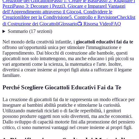
Creazione del Giocattolo
Passo 1: Creare le Basi
Passo 2: Ritagliare i
Pezzi
Passo 3: Decorare i Pezzi
3. Giocare e Imparare
I Vantaggi
dell'Apprendimento attraverso il Gioco
4. Condividere le
Creazioni
Idee per la Condivisione
5. Controllo e Revisione
Checklist
di Costruzione dei Giocattoli
Glossario
📺 Risorsa Video
FAQ
Sommario
(
17
sezioni
)
Nel mondo della creatività infantile, i
giocattoli educativi fai da te
offrono un'opportunità unica per stimolare l'immaginazione e
l'apprendimento. Dai blocchi di costruzione alle bambole, questi
giocattoli non solo intrattengono, ma anche educano i più piccoli su
vari argomenti come la scienza, la matematica e l'arte. Inoltre,
divertirsi a creare insieme ai propri figli aiuta a rafforzare il legame
familiare.
Perché Scegliere Giocattoli Educativi Fai da Te
La creazione di giocattoli fai da te rappresenta un modo efficace per
insegnare ai bambini abilità pratiche e stimolarne la curiosità.
Utilizzando materiali riciclati o di facile reperibilità, i genitori
possono produrre oggetti non solo divertenti, ma anche economici.
Dallo sviluppo di capacità motorie fini alla promozione del pensiero
critico, ci sono numerosi vantaggi nel creare insieme ai propri figli.