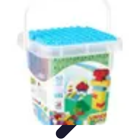
Fai da Te Creativo
Rinnovamento Spazi
Creatività
Tutorial
Decorazioni
Rinnovamento
Casa
Fai da Te Creativo