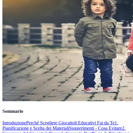
Sommario
Introduzione
Perché Scegliere Giocattoli Educativi Fai da Te
1.
Pianificazione e Scelta dei Materiali
Suggerimenti - Cosa Evitare
2.