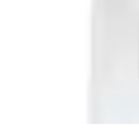
Fai da Te Creativo
Rinnovamento Spazi
Creatività
Tutorial
Decorazioni
Rinnovamento Cas
Fai da Te Creativo