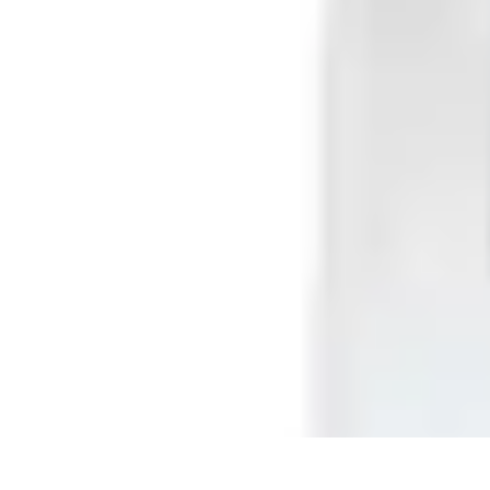
Fai da Te Creativo
Rinnovamento Spazi
Creatività
Tutorial
Decorazioni
Rinnovamento Cas
Fai da Te Creativo