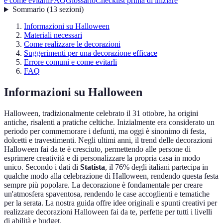
e come evitarli
FAQ
Glossario
Checklist prima di iniziare
Sommario
(
13
sezioni
)
Informazioni su Halloween
Materiali necessari
Come realizzare le decorazioni
Suggerimenti per una decorazione efficace
Errore comuni e come evitarli
FAQ
Informazioni su Halloween
Halloween, tradizionalmente celebrato il 31 ottobre, ha origini
antiche, risalenti a pratiche celtiche. Inizialmente era considerato un
periodo per commemorare i defunti, ma oggi è sinonimo di festa,
dolcetti e travestimenti. Negli ultimi anni, il trend delle decorazioni
Halloween fai da te è cresciuto, permettendo alle persone di
esprimere creatività e di personalizzare la propria casa in modo
unico. Secondo i dati di
Statista
, il 76% degli italiani partecipa in
qualche modo alla celebrazione di Halloween, rendendo questa festa
sempre più popolare. La decorazione è fondamentale per creare
un'atmosfera spaventosa, rendendo le case accoglienti e tematiche
per la serata. La nostra guida offre idee originali e spunti creativi per
realizzare decorazioni Halloween fai da te, perfette per tutti i livelli
di abilità e budget.