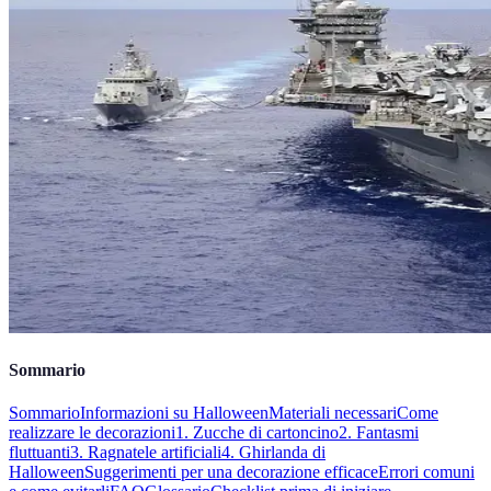
Sommario
Sommario
Informazioni su Halloween
Materiali necessari
Come
realizzare le decorazioni
1. Zucche di cartoncino
2. Fantasmi
fluttuanti
3. Ragnatele artificiali
4. Ghirlanda di
Halloween
Suggerimenti per una decorazione efficace
Errori comuni