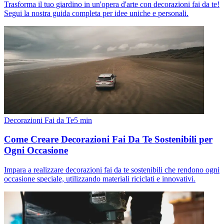
Trasforma il tuo giardino in un'opera d'arte con decorazioni fai da te!
Segui la nostra guida completa per idee uniche e personali.
Decorazioni Fai da Te
5
min
Come Creare Decorazioni Fai Da Te Sostenibili per
Ogni Occasione
Impara a realizzare decorazioni fai da te sostenibili che rendono ogni
occasione speciale, utilizzando materiali riciclati e innovativi.