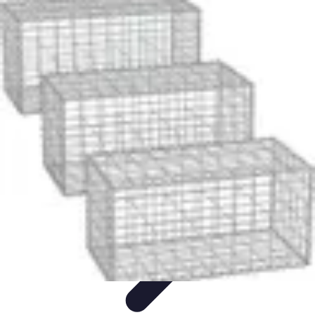
Fai da Te Creativo
Rinnovamento Spazi
Creatività
Tutorial
Decorazioni
Rinnovamento
Casa
Fai da Te Creativo