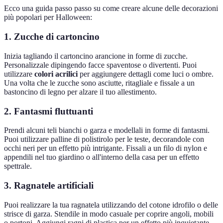
Ecco una guida passo passo su come creare alcune delle decorazioni
più popolari per Halloween:
1. Zucche di cartoncino
Inizia tagliando il cartoncino arancione in forme di zucche.
Personalizzale dipingendo facce spaventose o divertenti. Puoi
utilizzare
colori acrilici
per aggiungere dettagli come luci o ombre.
Una volta che le zucche sono asciutte, ritagliale e fissale a un
bastoncino di legno per alzare il tuo allestimento.
2. Fantasmi fluttuanti
Prendi alcuni teli bianchi o garza e modellali in forme di fantasmi.
Puoi utilizzare palline di polistirolo per le teste, decorandole con
occhi neri per un effetto più intrigante. Fissali a un filo di nylon e
appendili nel tuo giardino o all'interno della casa per un effetto
spettrale.
3. Ragnatele artificiali
Puoi realizzare la tua ragnatela utilizzando del cotone idrofilo o delle
strisce di garza. Stendile in modo casuale per coprire angoli, mobili
o portoni. Aggiungi ragni di plastica per un effetto più inquietante.