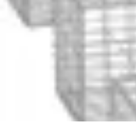
Fai da Te Creativo
Rinnovamento Spazi
Creatività
Tutorial
Decorazioni
Rinnovamento Cas
Fai da Te Creativo