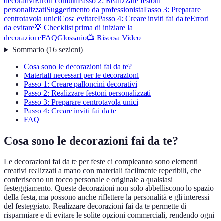
decorativi
Errori comuni
Passo 2: Realizzare festoni
personalizzati
Suggerimento da professionista
Passo 3: Preparare
centrotavola unici
Cosa evitare
Passo 4: Creare inviti fai da te
Errori
da evitare
💡 Checklist prima di iniziare la
decorazione
FAQ
Glossario
📺 Risorsa Video
Sommario
(
16
sezioni
)
Cosa sono le decorazioni fai da te?
Materiali necessari per le decorazioni
Passo 1: Creare palloncini decorativi
Passo 2: Realizzare festoni personalizzati
Passo 3: Preparare centrotavola unici
Passo 4: Creare inviti fai da te
FAQ
Cosa sono le decorazioni fai da te?
Le decorazioni fai da te per feste di compleanno sono elementi
creativi realizzati a mano con materiali facilmente reperibili, che
conferiscono un tocco personale e originale a qualsiasi
festeggiamento. Queste decorazioni non solo abbelliscono lo spazio
della festa, ma possono anche riflettere la personalità e gli interessi
del festeggiato. Realizzare decorazioni fai da te permette di
risparmiare e di evitare le solite opzioni commerciali, rendendo ogni