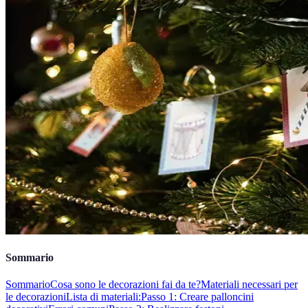
Sommario
Sommario
Cosa sono le decorazioni fai da te?
Materiali necessari per
le decorazioni
Lista di materiali:
Passo 1: Creare palloncini