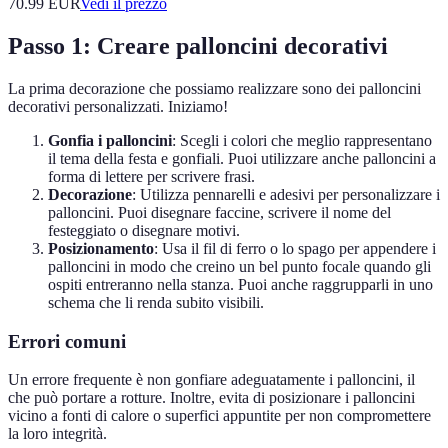
70.99
EUR
Vedi il prezzo
Passo 1: Creare palloncini decorativi
La prima decorazione che possiamo realizzare sono dei palloncini
decorativi personalizzati. Iniziamo!
Gonfia i palloncini
: Scegli i colori che meglio rappresentano
il tema della festa e gonfiali. Puoi utilizzare anche palloncini a
forma di lettere per scrivere frasi.
Decorazione
: Utilizza pennarelli e adesivi per personalizzare i
palloncini. Puoi disegnare faccine, scrivere il nome del
festeggiato o disegnare motivi.
Posizionamento
: Usa il fil di ferro o lo spago per appendere i
palloncini in modo che creino un bel punto focale quando gli
ospiti entreranno nella stanza. Puoi anche raggrupparli in uno
schema che li renda subito visibili.
Errori comuni
Un errore frequente è non gonfiare adeguatamente i palloncini, il
che può portare a rotture. Inoltre, evita di posizionare i palloncini
vicino a fonti di calore o superfici appuntite per non compromettere
la loro integrità.