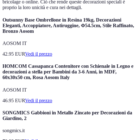
bricolage o online. Ciò che rende queste decorazioni speciali è
proprio la loro unicità e cura nei dettagli.
Outsunny Base Ombrellone in Resina 19kg, Decorazioni
Eleganti, Accoppiatore, Antiruggine, Φ54.5cm, Stile Raffinato,
Bronzo Aosom
AOSOM IT
42.95
EUR
Vedi il prezzo
HOMCOM Cassapanca Contenitore con Schienale in Legno e
decorazioni a stella per Bambini da 3-6 Anni, in MDF,
60x30x50 cm, Rosa Aosom Italy
AOSOM IT
46.95
EUR
Vedi il prezzo
SONGMICS Gabbioni in Metallo Zincato per Decorazioni da
Giardino, 2
songmics.it