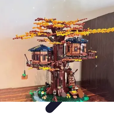
Fai da Te Creativo
Rinnovamento Spazi
Creatività
Tutorial
Decorazioni
Rinnovamento
Casa
Fai da Te Creativo