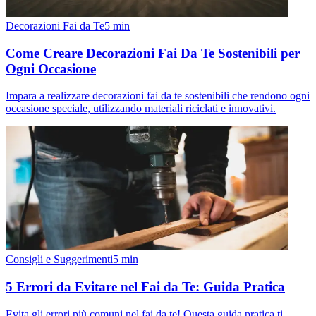
Decorazioni Fai da Te
5
min
Come Creare Decorazioni Fai Da Te Sostenibili per
Ogni Occasione
Impara a realizzare decorazioni fai da te sostenibili che rendono ogni
occasione speciale, utilizzando materiali riciclati e innovativi.
Consigli e Suggerimenti
5
min
5 Errori da Evitare nel Fai da Te: Guida Pratica
Evita gli errori più comuni nel fai da te! Questa guida pratica ti