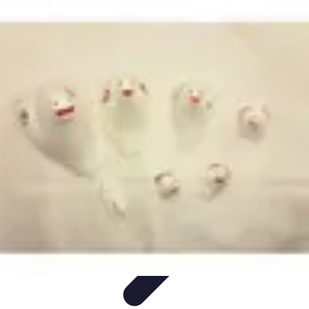
Fai da Te Creativo
Rinnovamento Spazi
Creatività
Tutorial
Decorazioni
Rinnovamento
Casa
Fai da Te Creativo