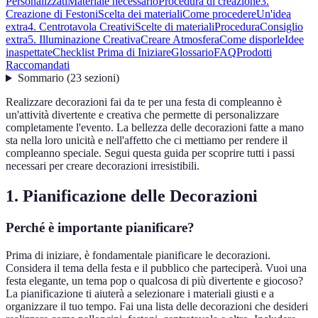
Personalizzati
Materiale necessario
Procedura di creazione
3.
Creazione di Festoni
Scelta dei materiali
Come procedere
Un'idea
extra
4. Centrotavola Creativi
Scelte di materiali
Procedura
Consiglio
extra
5. Illuminazione Creativa
Creare Atmosfera
Come disporle
Idee
inaspettate
Checklist Prima di Iniziare
Glossario
FAQ
Prodotti
Raccomandati
Sommario
(
23
sezioni
)
Realizzare decorazioni fai da te per una festa di compleanno è
un'attività divertente e creativa che permette di personalizzare
completamente l'evento. La bellezza delle decorazioni fatte a mano
sta nella loro unicità e nell'affetto che ci mettiamo per rendere il
compleanno speciale. Segui questa guida per scoprire tutti i passi
necessari per creare decorazioni irresistibili.
1. Pianificazione delle Decorazioni
Perché è importante pianificare?
Prima di iniziare, è fondamentale pianificare le decorazioni.
Considera il tema della festa e il pubblico che parteciperà. Vuoi una
festa elegante, un tema pop o qualcosa di più divertente e giocoso?
La pianificazione ti aiuterà a selezionare i materiali giusti e a
organizzare il tuo tempo. Fai una lista delle decorazioni che desideri