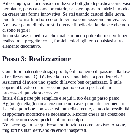
Ad esempio, se hai deciso di utilizzare bottiglie di plastica come vasi
per piante, pensa a come orientarle, se sovrapporle o unirle in modo
da creare una forma innovativa. Se stai usando cartoni delle uova,
puoi trasformarli in fiori colorati per una composizione più vivace.
Non aver paura di mixare stili diversi: il bello del fai da te è che non
ci sono regole!
In questa fase, chiediti anche quali strumenti potrebbero servirti per
realizzare il progetto: colla, forbici, colori, glitter o qualsiasi altro
elemento decorativo.
Passo 3: Realizzazione
Con i tuoi materiali e design pronti, è il momento di passare alla fase
di realizzazione. Qui è dove la tua visione inizia a prendere vita!
Assicurati di avere uno spazio di lavoro ben organizzato. È utile
coprire il tavolo con un vecchio panno o carta per facilitare il
processo di pulizia successivo.
Inizia dalla parte più semplice e segui il tuo design passo passo.
Aggiungi dettagli con attenzione e non aver paura di sperimentare.
La colla potrebbe non seccarsi immediatamente, dando la possibilità
di apportare modifiche se necessario. Ricorda che la tua creazione
potrebbe non essere perfetta al primo colpo.
Non scoraggiarti se qualcosa non funziona come previsto. A volte, i
migliori risultati derivano da errori inaspettati!