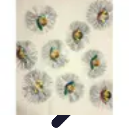
Fai da Te Creativo
Rinnovamento Spazi
Creatività
Tutorial
Decorazioni
Rinnovamento
Casa
Fai da Te Creativo