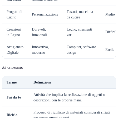
Progetti di
Tessuti, macchina
Personalizzazione
Medio
Cucito
da cucire
Creazioni
Durevoli,
Legno, strumenti
Difficile
in Legno
funzionali
vari
Artigianato
Innovativo,
Computer, software
Facile
Digitale
moderno
design
## Glossario
Terme
Definizione
Attività che implica la realizzazione di oggetti o
Fai da te
decorazioni con le proprie mani.
Processo di riutilizzo di materiali considerati rifiuti
Riciclo
per creare nuovi oggetti.