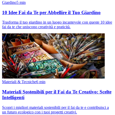
Giardino
5
min
10 Idee Fai da Te per Abbellire il Tuo Giardino
Trasforma il tuo giardino in un luogo incantevole con queste 10 idee
fai da te che uniscono creatività e praticità.
Materiali & Tecniche
6
min
Materiali Sostenibili per il Fai da Te Creativo: Scelte
Intelligenti
Scopri i migliori materiali sostenibili per il fai da te e contribuisci a
un futuro ecologico con i tuoi progetti creativi.