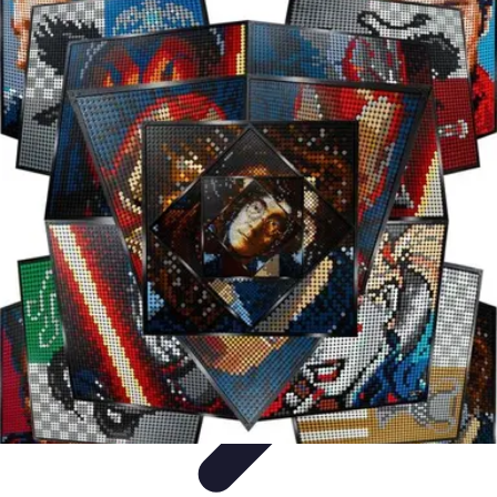
Fai da Te Creativo
Rinnovamento Spazi
Creatività
Tutorial
Decorazioni
Rinnovamento
Casa
Fai da Te Creativo