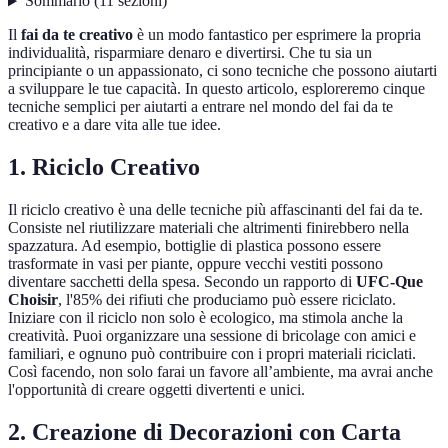
Sommario
(
11
sezioni
)
Il
fai da te creativo
è un modo fantastico per esprimere la propria
individualità, risparmiare denaro e divertirsi. Che tu sia un
principiante o un appassionato, ci sono tecniche che possono aiutarti
a sviluppare le tue capacità. In questo articolo, esploreremo cinque
tecniche semplici per aiutarti a entrare nel mondo del fai da te
creativo e a dare vita alle tue idee.
1. Riciclo Creativo
Il riciclo creativo è una delle tecniche più affascinanti del fai da te.
Consiste nel riutilizzare materiali che altrimenti finirebbero nella
spazzatura. Ad esempio, bottiglie di plastica possono essere
trasformate in vasi per piante, oppure vecchi vestiti possono
diventare sacchetti della spesa. Secondo un rapporto di
UFC-Que
Choisir
, l'85% dei rifiuti che produciamo può essere riciclato.
Iniziare con il riciclo non solo è ecologico, ma stimola anche la
creatività. Puoi organizzare una sessione di bricolage con amici e
familiari, e ognuno può contribuire con i propri materiali riciclati.
Così facendo, non solo farai un favore all’ambiente, ma avrai anche
l'opportunità di creare oggetti divertenti e unici.
2. Creazione di Decorazioni con Carta