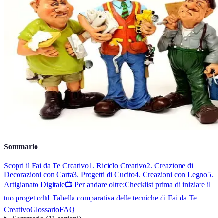
Sommario
Scopri il Fai da Te Creativo
1. Riciclo Creativo
2. Creazione di
Decorazioni con Carta
3. Progetti di Cucito
4. Creazioni con Legno
5.
Artigianato Digitale
📺 Per andare oltre:
Checklist prima di iniziare il
tuo progetto:
📊 Tabella comparativa delle tecniche di Fai da Te
Creativo
Glossario
FAQ