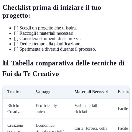
Checklist prima di iniziare il tuo
progetto:
[ ] Scegli un progetto che ti ispira.
[ ] Raccogli i materiali necessari.
[ ] Considera strumenti di sicurezza.
[ ] Dedica tempo alla pianificazione.
[ ] Sperimenta e divertiti durante il processo.
📊 Tabella comparativa delle tecniche di
Fai da Te Creativo
Tecnica
Vantaggi
Materiali Necessari
Facile/ 
Riciclo
Eco-friendly,
Vari materiali
Facile
Creativo
unico
riciclati
Creazioni
Economico,
Carta, forbici, colla
Facile
con Carta
stimola creatività