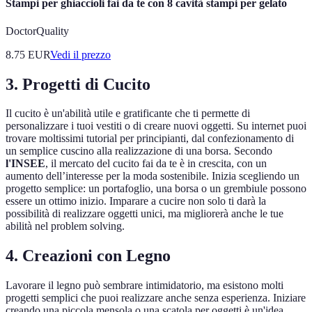
Stampi per ghiaccioli fai da te con 8 cavità stampi per gelato
DoctorQuality
8.75
EUR
Vedi il prezzo
3. Progetti di Cucito
Il cucito è un'abilità utile e gratificante che ti permette di
personalizzare i tuoi vestiti o di creare nuovi oggetti. Su internet puoi
trovare moltissimi tutorial per principianti, dal confezionamento di
un semplice cuscino alla realizzazione di una borsa. Secondo
l'INSEE
, il mercato del cucito fai da te è in crescita, con un
aumento dell’interesse per la moda sostenibile. Inizia scegliendo un
progetto semplice: un portafoglio, una borsa o un grembiule possono
essere un ottimo inizio. Imparare a cucire non solo ti darà la
possibilità di realizzare oggetti unici, ma migliorerà anche le tue
abilità nel problem solving.
4. Creazioni con Legno
Lavorare il legno può sembrare intimidatorio, ma esistono molti
progetti semplici che puoi realizzare anche senza esperienza. Iniziare
creando una piccola mensola o una scatola per oggetti è un'idea