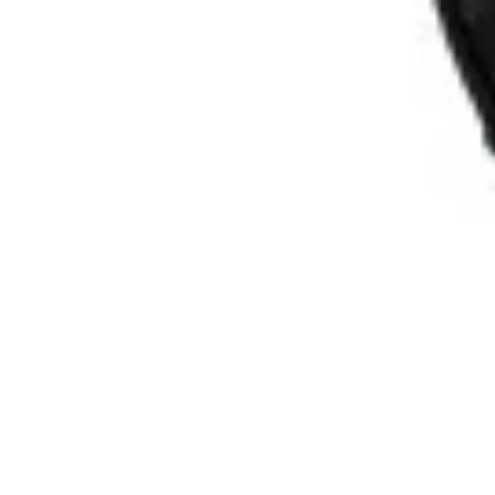
Fai da Te Creativo
Rinnovamento Spazi
Creatività
Tutorial
Decorazioni
Rinnovamento Cas
Fai da Te Creativo