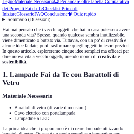
Legno
Materiale Necessario
📺 Per andare oltre
Tabella Comparativa
dei Progetti Fai da Te
Checklist Prima di
Iniziare
Glossario
FAQ
Conclusione
🧠 Quiz rapido
Sommario
(
18
sezioni
)
Hai mai pensato che i vecchi oggetti che hai in casa potessero avere
una seconda vita? Spesso, quando qualcosa sembra inutilizzabile,
viene dimenticato o buttato via. Tuttavia, con un po' di creatività e
alcune idee faidate, puoi trasformare quegli oggetti in tesori preziosi.
In questo articolo, esploreremo cinque idee semplici ma efficaci per
dare nuova vita a vecchi oggetti, unendo mondi di
creatività
e
sostenibilità
.
1. Lampade Fai da Te con Barattoli di
Vetro
Materiale Necessario
Barattoli di vetro (di varie dimensioni)
Cavo elettrico con portalampada
Lampadine a LED
La prima idea che ti proponiamo è di creare lampade utilizzando
barattoli di vetro. Questa è un modo semplice e innovativo per