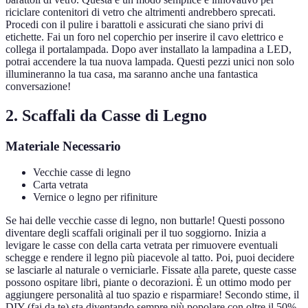
riciclare contenitori di vetro che altrimenti andrebbero sprecati.
Procedi con il pulire i barattoli e assicurati che siano privi di
etichette. Fai un foro nel coperchio per inserire il cavo elettrico e
collega il portalampada. Dopo aver installato la lampadina a LED,
potrai accendere la tua nuova lampada. Questi pezzi unici non solo
illumineranno la tua casa, ma saranno anche una fantastica
conversazione!
2. Scaffali da Casse di Legno
Materiale Necessario
Vecchie casse di legno
Carta vetrata
Vernice o legno per rifiniture
Se hai delle vecchie casse di legno, non buttarle! Questi possono
diventare degli scaffali originali per il tuo soggiorno. Inizia a
levigare le casse con della carta vetrata per rimuovere eventuali
schegge e rendere il legno più piacevole al tatto. Poi, puoi decidere
se lasciarle al naturale o verniciarle. Fissate alla parete, queste casse
possono ospitare libri, piante o decorazioni. È un ottimo modo per
aggiungere personalità al tuo spazio e risparmiare! Secondo stime, il
DIY (fai da te) sta diventando sempre più popolare con oltre il 50%