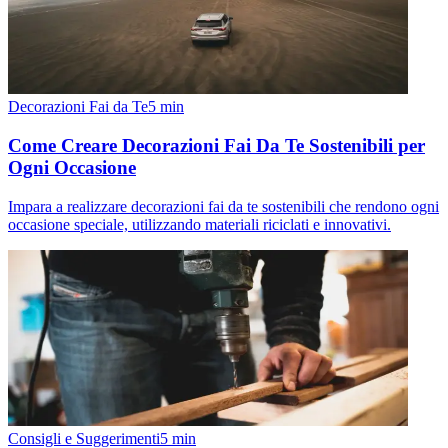
Decorazioni Fai da Te
5
min
Come Creare Decorazioni Fai Da Te Sostenibili per
Ogni Occasione
Impara a realizzare decorazioni fai da te sostenibili che rendono ogni
occasione speciale, utilizzando materiali riciclati e innovativi.
Consigli e Suggerimenti
5
min