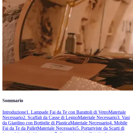
Sommario
Introduzione
1. Lampade Fai da Te con Barattoli di Vetro
Materiale
Necessario
2. Scaffali da Casse di Legno
Materiale Necessario
3. Vasi
da Giardino con Bottiglie di Plastica
Materiale Necessario
4. Mobile
Fai da Te da Pallet
Materiale Necessario
5. Portariviste da Scarti di