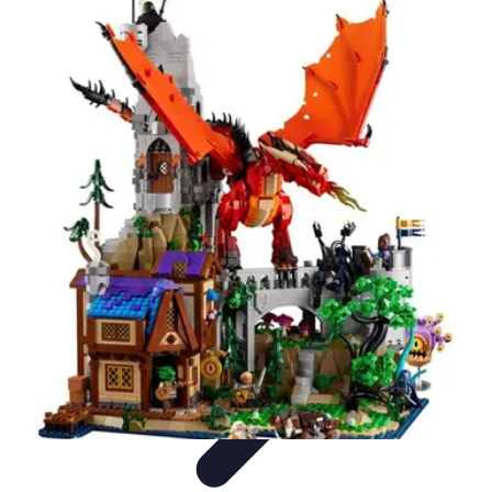
Fai da Te Creativo
Rinnovamento Spazi
Creatività
Tutorial
Decorazioni
Rinnovamento
Casa
Fai da Te Creativo