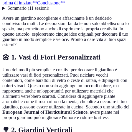
prima di iniziare
**Conclusione**
Sommario
(
11
sezioni
)
Avere un giardino accogliente e affascinante è un desiderio
condiviso da molti. Le decorazioni fai da te non solo abbelliscono lo
spazio, ma permettono anche di esprimere la propria creatività. In
questo articolo, esploreremo cinque idee originali per decorare il tuo
giardino in modo semplice e veloce. Pronto a dare vita ai tuoi spazi
esterni?
🌼 1. Vasi di Fiori Personalizzati
Uno dei modi più semplici e creativi per decorare il giardino è
utilizzare vasi di fiori personalizzati. Puoi riciclare vecchi
contenitori, come barattoli di vetro o ceste di rattan, e dipingerli con
colori vivaci. Questo non solo aggiunge un tocco di colore, ma
rappresenta anche un'opportunità per utilizzare materiali che
altrimenti verrebbero scartati. Considera di aggiungere piante
aromatiche come il rosmarino o la menta, che oltre a decorare il tuo
giardino, possono essere utilizzate in cucina. Secondo uno studio del
European Journal of Horticultural Science
, avere piante nel
proprio giardino può migliorare l'umore e ridurre lo stress.
🌳 2. Giardini Verticali