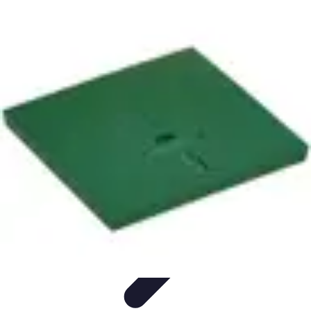
Fai da Te Creativo
Rinnovamento Spazi
Creatività
Tutorial
Decorazioni
Rinnovamento
Casa
Fai da Te Creativo