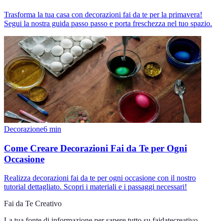
Trasforma la tua casa con decorazioni fai da te per la primavera!
Segui la nostra guida passo passo e porta freschezza nel tuo spazio.
Decorazione
6
min
Come Creare Decorazioni Fai da Te per Ogni
Occasione
Realizza decorazioni fai da te per ogni occasione con il nostro
tutorial dettagliato. Scopri i materiali e i passaggi necessari!
Fai da Te Creativo
La tua fonte di informazione per sapere tutto su
faidatecreativo
.