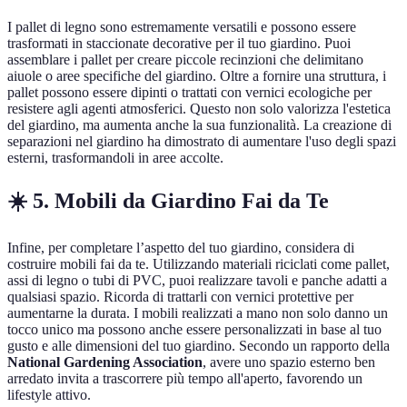
I pallet di legno sono estremamente versatili e possono essere
trasformati in staccionate decorative per il tuo giardino. Puoi
assemblare i pallet per creare piccole recinzioni che delimitano
aiuole o aree specifiche del giardino. Oltre a fornire una struttura, i
pallet possono essere dipinti o trattati con vernici ecologiche per
resistere agli agenti atmosferici. Questo non solo valorizza l'estetica
del giardino, ma aumenta anche la sua funzionalità. La creazione di
separazioni nel giardino ha dimostrato di aumentare l'uso degli spazi
esterni, trasformandoli in aree accolte.
☀️ 5. Mobili da Giardino Fai da Te
Infine, per completare l’aspetto del tuo giardino, considera di
costruire mobili fai da te. Utilizzando materiali riciclati come pallet,
assi di legno o tubi di PVC, puoi realizzare tavoli e panche adatti a
qualsiasi spazio. Ricorda di trattarli con vernici protettive per
aumentarne la durata. I mobili realizzati a mano non solo danno un
tocco unico ma possono anche essere personalizzati in base al tuo
gusto e alle dimensioni del tuo giardino. Secondo un rapporto della
National Gardening Association
, avere uno spazio esterno ben
arredato invita a trascorrere più tempo all'aperto, favorendo un
lifestyle attivo.