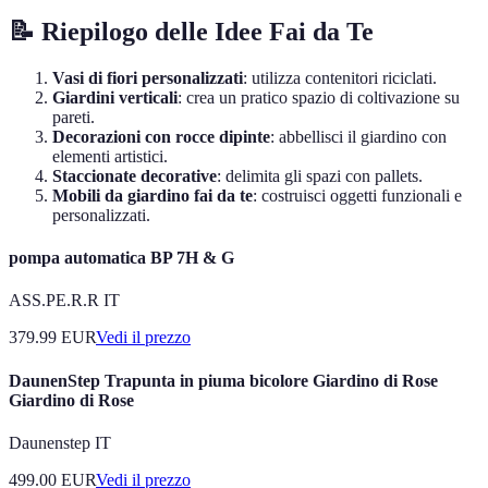
📝 Riepilogo delle Idee Fai da Te
Vasi di fiori personalizzati
: utilizza contenitori riciclati.
Giardini verticali
: crea un pratico spazio di coltivazione su
pareti.
Decorazioni con rocce dipinte
: abbellisci il giardino con
elementi artistici.
Staccionate decorative
: delimita gli spazi con pallets.
Mobili da giardino fai da te
: costruisci oggetti funzionali e
personalizzati.
pompa automatica BP 7H & G
ASS.PE.R.R IT
379.99
EUR
Vedi il prezzo
DaunenStep Trapunta in piuma bicolore Giardino di Rose
Giardino di Rose
Daunenstep IT
499.00
EUR
Vedi il prezzo