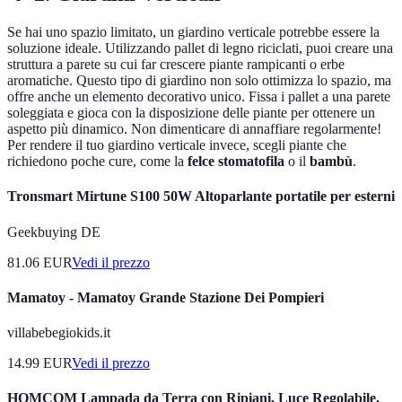
Se hai uno spazio limitato, un giardino verticale potrebbe essere la
soluzione ideale. Utilizzando pallet di legno riciclati, puoi creare una
struttura a parete su cui far crescere piante rampicanti o erbe
aromatiche. Questo tipo di giardino non solo ottimizza lo spazio, ma
offre anche un elemento decorativo unico. Fissa i pallet a una parete
soleggiata e gioca con la disposizione delle piante per ottenere un
aspetto più dinamico. Non dimenticare di annaffiare regolarmente!
Per rendere il tuo giardino verticale invece, scegli piante che
richiedono poche cure, come la
felce stomatofila
o il
bambù
.
Tronsmart Mirtune S100 50W Altoparlante portatile per esterni
Geekbuying DE
81.06
EUR
Vedi il prezzo
Mamatoy - Mamatoy Grande Stazione Dei Pompieri
villabebegiokids.it
14.99
EUR
Vedi il prezzo
HOMCOM Lampada da Terra con Ripiani, Luce Regolabile,