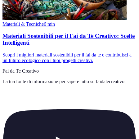
Materiali & Tecniche
6
min
Materiali Sostenibili per il Fai da Te Creativo: Scelte
Intelligenti
Scopri i migliori materiali sostenibili per il fai da te e contribuisci a
un futuro ecologico con i tuoi progetti creativi.
Fai da Te Creativo
La tua fonte di informazione per sapere tutto su
faidatecreativo
.