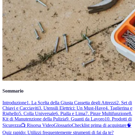
Sommario
Introduzione
1. La Scelta della Giusta Cassetta degli Attrezzi
2. Set di
Chiavi e Cacciaviti
3. Utensili Elettrici: Un Must-Have
4. Taglierina e
Righello
5. Colla Universale
6. Pialla e Lima
7. Pinze Multifunzione
8.
Kit di Manutenzione della Pulizia
9. Guanti da Lavoro
10. Prodotti di
Sicurezza
📺 Risorsa Video
Glossario
Checklist prima di acquistare
🧠
Quiz rapido: Utilizzi frequentemente strumenti di fai da te?