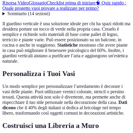
Risorsa Video
Glossario
Checklist prima di iniziare
🧠 Quiz rapido :
Quale progetto vuoi provare a realizzare per primo?
Sommario
(
14
sezioni
)
Il giardino verticale è una soluzione ideale per chi ha spazi ridotti ma
desidera portare un tocco di verde nella propria casa. Crearlo è
semplice e richiede solo materiali di base come pallet di legno,
terriccio e piante varie. Può essere posizionato su un balcone, in
cucina o anche in soggiorno.
Statistiche
mostrano che avere piante
in casa può migliorare il benessere psicologico del 60%. Inoltre, i
giardini verticali aiutano a purificare l’aria e aggiungono un'estetica
naturale.
Personalizza i Tuoi Vasi
Un modo semplice per personalizzare l’arredamento è decorare i
vasi delle piante. Puoi utilizzare vernici colorate, stencil o persino
tessuti. Questa attività non solo è divertente, ma permette anche di
rispecchiare il tuo stile personale nella decorazione della casa.
Dati
dicono
che il 40% degli italiani si dedica al bricolage nel tempo
libero, trasformando così oggetti comuni in decorazioni artistiche.
Costruisci una Libreria a Muro