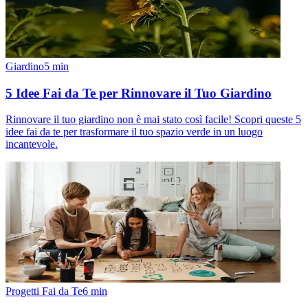
Giardino
5
min
5 Idee Fai da Te per Rinnovare il Tuo Giardino
Rinnovare il tuo giardino non è mai stato così facile! Scopri queste 5
idee fai da te per trasformare il tuo spazio verde in un luogo
incantevole.
Progetti Fai da Te
6
min