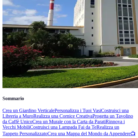
Sommario
Crea un Giardino Verticale
Personalizza i Tuoi Vasi
Costruisci una
Libreria a Muro
Realizza una Cornice Creativa
Progetta un Tavolino
da Caffè Unico
Crea un Murale con la Carta da Parati
Rinnova i
Vecchi Mobili
Costruisci una Lampada Fai da Te
Realizza un
Tappeto Personalizzato
Crea una Mappa del Mondo da Appendere
📺