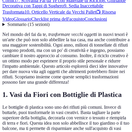
Cornici
7. Scrivania Fai da Te con Materiale di Riciclo
8. Ghirlande
Decorativa con Tappi di Sughero
9. Sedia Inaccettabile
Trasformata
10. Orticello Verticale da Vecchi Pallet
📺 Risorsa
Video
Glossario
Checklist prima dell'acquisto
Conclusioni
Sommario
(
15
sezioni
)
Nel mondo del fai da te,
trasformare vecchi oggetti
in nuovi tesori è
un'arte che può non solo abbellire la tua casa, ma anche contribuire a
una maggiore sostenibilità. Ogni anno, milioni di tonnellate di rifiuti
vengono prodotti, ma con un po' di creatività e ingegno, possiamo
cambiare il nostro approccio al consumo. Inoltre, il riciclo creativo è
un ottimo modo per esprimere il proprio stile personale e ridurre
l'impatto ambientale. Questo articolo esplorerà dieci idee innovative
per dare nuova vita agli oggetti che altrimenti potrebbero finire nei
rifiuti. Scopriamo insieme come queste semplici trasformazioni
possono fare una grande differenza!
1. Vasi da Fiori con Bottiglie di Plastica
Le bottiglie di plastica sono uno dei rifiuti più comuni. Invece di
buttarle, puoi trasformarle in vasi creativi. Basta tagliare la parte
superiore della bottiglia, decorarla con vernice o tessuto e riempirla
di terra e fiori. Questa idea non solo abbellisce il tuo giardino o il tuo
balcone, ma ti permette di risparmiare anche sull'acquisto di vasi