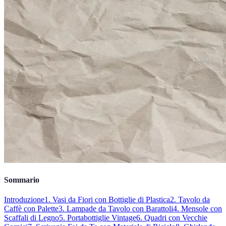
Sommario
Introduzione
1. Vasi da Fiori con Bottiglie di Plastica
2. Tavolo da
Caffè con Palette
3. Lampade da Tavolo con Barattoli
4. Mensole con
Scaffali di Legno
5. Portabottiglie Vintage
6. Quadri con Vecchie