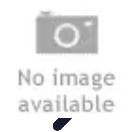
Fai da Te Creativo
Rinnovamento Spazi
Creatività
Tutorial
Decorazioni
Rinnovamento
Casa
Fai da Te Creativo