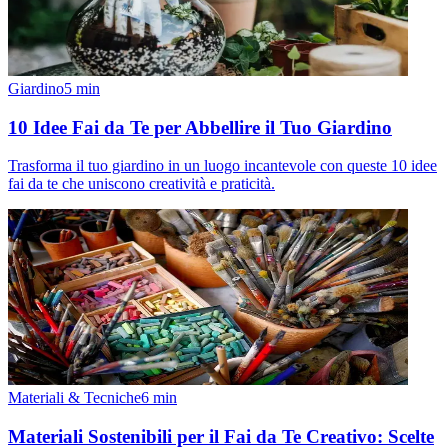
Giardino
5
min
10 Idee Fai da Te per Abbellire il Tuo Giardino
Trasforma il tuo giardino in un luogo incantevole con queste 10 idee
fai da te che uniscono creatività e praticità.
Materiali & Tecniche
6
min
Materiali Sostenibili per il Fai da Te Creativo: Scelte