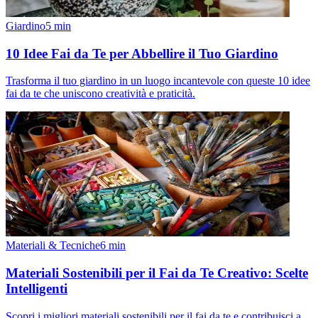
Giardino
5
min
10 Idee Fai da Te per Abbellire il Tuo Giardino
Trasforma il tuo giardino in un luogo incantevole con queste 10 idee
fai da te che uniscono creatività e praticità.
Materiali & Tecniche
6
min
Materiali Sostenibili per il Fai da Te Creativo: Scelte
Intelligenti
Scopri i migliori materiali sostenibili per il fai da te e contribuisci a