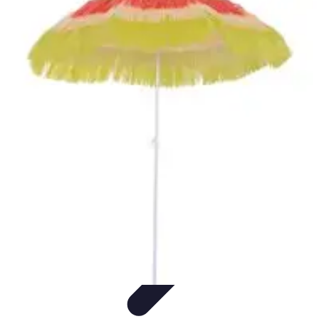
Fai da Te Creativo
Rinnovamento Spazi
Creatività
Tutorial
Decorazioni
Rinnovamento
Casa
Fai da Te Creativo