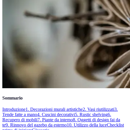
Sommario
Introduzione
1. Decorazioni murali artistiche
2. Vasi riutilizzati
3.
Tende fatte a mano
4. Cuscini decorativi
5. Rustic shelving
6.
Recupero di mobili
7. Piante da interno
8. Oggetti di design fai da
te
9. Rinnovo del gazebo da esterno
10. Utilizzo della luce
Checklist