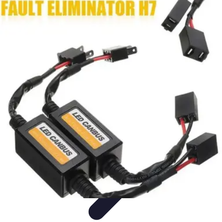
Fai da Te Creativo
Rinnovamento Spazi
Creatività
Tutorial
Decorazioni
Rinnovamento
Casa
Fai da Te Creativo