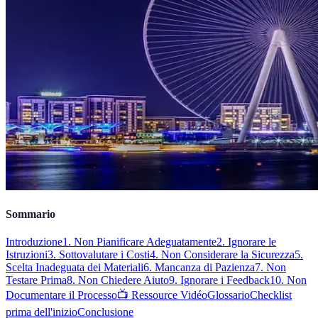
Sommario
Introduzione
1. Non Pianificare Adeguatamente
2. Ignorare le
Istruzioni
3. Sottovalutare i Costi
4. Non Considerare la Sicurezza
5.
Scelta Inadeguata dei Materiali
6. Mancanza di Pazienza
7. Non
Testare Prima
8. Non Chiedere Aiuto
9. Ignorare i Feedback
10. Non
Documentare il Processo
📺 Ressource Vidéo
Glossario
Checklist
prima dell'inizio
Conclusione