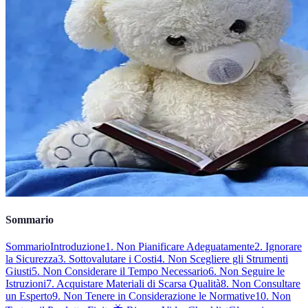
Sommario
Sommario
Introduzione
1. Non Pianificare Adeguatamente
2. Ignorare
la Sicurezza
3. Sottovalutare i Costi
4. Non Scegliere gli Strumenti
Giusti
5. Non Considerare il Tempo Necessario
6. Non Seguire le
Istruzioni
7. Acquistare Materiali di Scarsa Qualità
8. Non Consultare
un Esperto
9. Non Tenere in Considerazione le Normative
10. Non