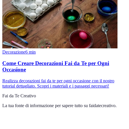
Decorazione
6
min
Come Creare Decorazioni Fai da Te per Ogni
Occasione
Realizza decorazioni fai da te per ogni occasione con il nostro
tutorial dettagliato. Scopri i materiali e i passaggi necessari!
Fai da Te Creativo
La tua fonte di informazione per sapere tutto su
faidatecreativo
.