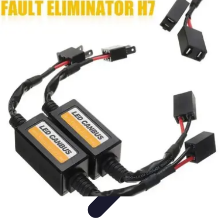
Fai da Te Creativo
Rinnovamento Spazi
Creatività
Tutorial
Decorazioni
Rinnovamento
Casa
Fai da Te Creativo