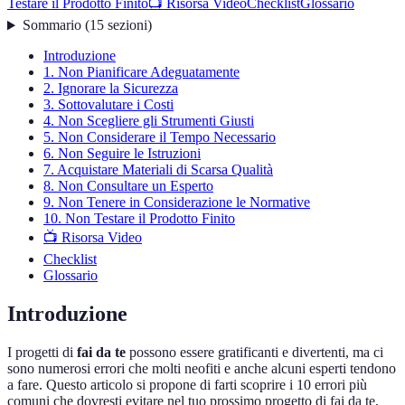
Testare il Prodotto Finito
📺 Risorsa Video
Checklist
Glossario
Sommario
(
15
sezioni
)
Introduzione
1. Non Pianificare Adeguatamente
2. Ignorare la Sicurezza
3. Sottovalutare i Costi
4. Non Scegliere gli Strumenti Giusti
5. Non Considerare il Tempo Necessario
6. Non Seguire le Istruzioni
7. Acquistare Materiali di Scarsa Qualità
8. Non Consultare un Esperto
9. Non Tenere in Considerazione le Normative
10. Non Testare il Prodotto Finito
📺 Risorsa Video
Checklist
Glossario
Introduzione
I progetti di
fai da te
possono essere gratificanti e divertenti, ma ci
sono numerosi errori che molti neofiti e anche alcuni esperti tendono
a fare. Questo articolo si propone di farti scoprire i 10 errori più
comuni che dovresti evitare nel tuo prossimo progetto di fai da te,