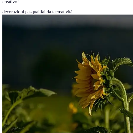
creativo!
decorazioni pasquali
fai da te
creatività