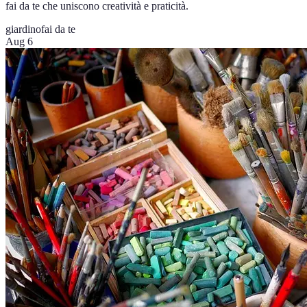
fai da te che uniscono creatività e praticità.
giardino
fai da te
Aug 6