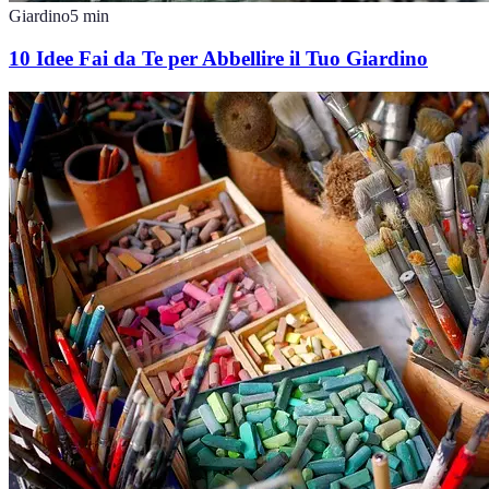
Giardino
5
min
10 Idee Fai da Te per Abbellire il Tuo Giardino