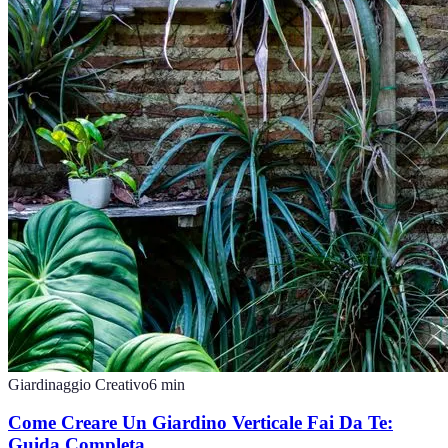
Giardinaggio Creativo
6
min
Come Creare Un Giardino Verticale Fai Da Te:
Guida Completa