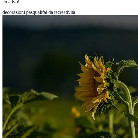
creativo!
decorazioni pasquali
fai da te
creatività