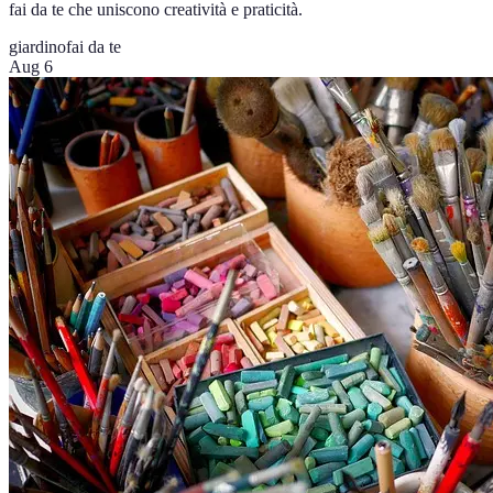
fai da te che uniscono creatività e praticità.
giardino
fai da te
Aug 6